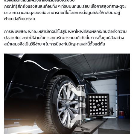
แรงสั่นสะเทือนที่พวงมาลัยหรือรถขณะขับขี่
กรณีที่รู้สึกถึงแรงสั่นสะเทือนทั้ง ๆ ที่ขับบนถนนเรียบ มีโอกาสสูงที่สาเหตุจะ
มาจากความสมดุลของล้อ สามารถแก้ไขโดยการตั้งศูนย์ล้อให้กลับมาอยู่
ตำแหน่งที่เหมาะสม
การละเลยสัญญาณเหล่านี้อาจนำไปสู่ปัญหาใหญ่ที่ส่งผลกระทบต่อทั้งความ
ปลอดภัยและค่าใช้จ่ายในการดูแลรักษารถยนต์ ดังนั้น การตั้งศูนย์ล้ออย่าง
สม่ำเสมอจึงเป็นวิธีง่าย ๆ ในการป้องกันปัญหาเหล่านี้ตั้งแต่ต้น