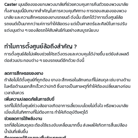
Caster :
มุมเอียงของแกนพวงมาลัยที่ช่วยควบคุมการคืนตัวของพวงมาลัย
ทั้งสามมุมนี้มีบทบาทสำคัญในการควบคุมทิศทาง การตอบสนองของพวง
มาลัย และความสึกหรอของยางรถยนต์ ดังนั้น เรียกได้ว่าการตั้งศูนย์ล้อ
รถยนต์เป็นมากกว่าแค่การทำให้ล้อตรง แต่เป็นศาสตร์และศิลป์ในการปรับ
แต่งมุมต่าง ๆ ของล้อรถให้สัมพันธ์กันอย่างสมบูรณ์แบบ
ทำไมการตั้งศูนย์ล้อถึงสำคัญ ?
การตั้งศูนย์ล้อไม่เพียงช่วยให้รถวิ่งตรงและควบคุมได้ง่ายขึ้น แต่ยังส่งผลดี
ต่อส่วนประกอบต่าง ๆ ของรถยนต์อีกด้วย ดังนี้
ลดการสึกหรอของยาง
ถ้าล้อไม่ได้ตั้งศูนย์ที่ถูกต้อง ยางจะสึกหรอในลักษณะที่ไม่สมดุล เช่น ยางด้าน
ในหรือด้านนอกสึกเร็วกว่าปกติ ซึ่งอาจเป็นสาเหตุที่ทำให้ต้องเปลี่ยนยางก่อน
เวลาอันควร
เพิ่มความปลอดภัยในการขับขี่
รถที่ไม่ได้ตั้งศูนย์ถ่วงล้ออาจเกิดอาการเลี้ยวเบนโดยไม่ตั้งใจ หรือพวงมาลัย
เบี่ยงไปในทิศทางที่ไม่ต้องการ ทำให้เกิดอุบัติเหตุได้
ช่วยลดการใช้พลังงาน
รถที่ล้อไม่สมดุลจะต้องใช้แรงขับเคลื่อนมากขึ้น ส่งผลให้เกิดการสิ้นเปลือง
น้ำมันที่เพิ่มขึ้น