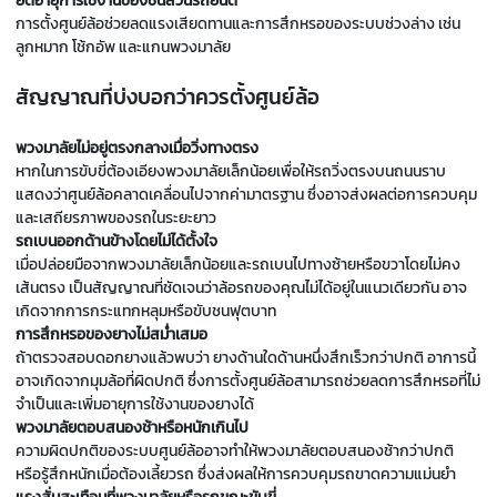
ยืดอายุการใช้งานของชิ้นส่วนรถยนต์
การตั้งศูนย์ล้อช่วยลดแรงเสียดทานและการสึกหรอของระบบช่วงล่าง เช่น
ลูกหมาก โช้กอัพ และแกนพวงมาลัย
สัญญาณที่บ่งบอกว่าควรตั้งศูนย์ล้อ
พวงมาลัยไม่อยู่ตรงกลางเมื่อวิ่งทางตรง
หากในการขับขี่ต้องเอียงพวงมาลัยเล็กน้อยเพื่อให้รถวิ่งตรงบนถนนราบ
แสดงว่าศูนย์ล้อคลาดเคลื่อนไปจากค่ามาตรฐาน ซึ่งอาจส่งผลต่อการควบคุม
และเสถียรภาพของรถในระยะยาว
รถเบนออกด้านข้างโดยไม่ได้ตั้งใจ
เมื่อปล่อยมือจากพวงมาลัยเล็กน้อยและรถเบนไปทางซ้ายหรือขวาโดยไม่คง
เส้นตรง เป็นสัญญาณที่ชัดเจนว่าล้อรถของคุณไม่ได้อยู่ในแนวเดียวกัน อาจ
เกิดจากการกระแทกหลุมหรือขับชนฟุตบาท
การสึกหรอของยางไม่สม่ำเสมอ
ถ้าตรวจสอบดอกยางแล้วพบว่า ยางด้านใดด้านหนึ่งสึกเร็วกว่าปกติ อาการนี้
อาจเกิดจากมุมล้อที่ผิดปกติ ซึ่งการตั้งศูนย์ล้อสามารถช่วยลดการสึกหรอที่ไม่
จำเป็นและเพิ่มอายุการใช้งานของยางได้
พวงมาลัยตอบสนองช้าหรือหนักเกินไป
ความผิดปกติของระบบศูนย์ล้ออาจทำให้พวงมาลัยตอบสนองช้ากว่าปกติ
หรือรู้สึกหนักเมื่อต้องเลี้ยวรถ ซึ่งส่งผลให้การควบคุมรถขาดความแม่นยำ