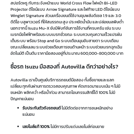
สปอร์ตหรู กับกระจังหน้าแบบ World Cross Flow ไฟหน้า Bi-LED
Projector ดีไซน์แบบ Arrow Signature และไฟท้าย LED ดีไซน์แบบ
Winglet Signature ส่วนเครื่องยนต์ใช้งานขุมพลังดีเซล 1.9 และ 3.0
ดีดีไอ บลูพาวเวอร์ ที่ให้สมรรถนะสูง ประหยัดน้ำมัน และปล่อยมลพิษต่ำ
นอกจากนี้ Isuzu Mu-X ยังมีฟังก์ชันการใช้งานที่ครบครัน เช่น ระบบ
เบรกมือไฟฟ้าพร้อมระบบเบรกชั่วขณะ ระบบควบคุมความเร็วแปรผัน
เต็มระบบ พร้อม Stop and Go ระบบเตือนมุมอับสายตา ระบบเตือน
ขณะเปลี่ยนเลน ระบบช่วยเตือนการชนด้านหน้า ระบบช่วยเบรกฉุกเฉิน
อัตโนมัติ เป็นต้น ราคามือสองอยู่ที่ประมาณ 600,000-800,000 บาท
ซื้อรถ Isuzu มือสองที่ Autovilla ดีกว่าอย่างไร?
Autovilla เราเป็นศูนย์บริการรถยนต์มือสอง ทั้งซื้อขายและแลก
เปลี่ยน ทุกคันผ่านการตรวจสอบคุณภาพ คัดเกรดมาแบบเน้น ๆ ไม่มี
ชนหนัก พลิกคว่ำ หรือน้ำท่วม สามารถโอนกรรมสิทธิ์ได้ 100% ไม่มี
ปัญหาแน่นอน
รับประกันตัวถังรถยนต์
ไม่มีตัดต่อจากการชนหนักอย่าง
แน่นอน
เลขไมล์แท้ 100%
ไม่มีการปรับแต่งเลขไมล์ก่อนขาย