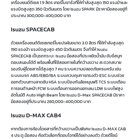
เครื่องยนต์ดีเซล 1.9 ลิตร เทอร์โบชาร์จที่ให้กำลังสูงสุด 150 แรงม้าและ
แรงบิดสูงสุด 350 นิวตันเมตร โดย Isuzu SPARK มีราคามือสองอยู่ที่
ประมาณ 300,000-400,000 บาท
Isuzu SPACECAB
ด้วยเครื่องยนต์ดีเซลเทอร์โบแปรผันขนาด 3.0 ลิตร ที่ให้กำลังสูงสุด
190 แรงม้า แรงบิดสูงสุด 450 นิวตันเมตร จึงทำให้ Isuzu
SPACECAB เป็นรถกระบะ Isuzu มือสองที่ประหยัดน้ำมัน ขับขี่สนุก
ตอบสนองได้ดี พร้อมพื้นที่ใช้สอยภายในที่กว้างขวาง สะดวกสบาย
รองรับผู้โดยสารได้สูงสุด 7 คน ระบบความปลอดภัยครบครัน เช่น
ระบบเบรก ABS/EBD/BA ระบบควบคุมการทรงตัว ESC ระบบช่วย
ออกตัวบนทางลาดชัน HSA ระบบป้องกันล้อหมุนฟรี TCS ระบบเตือน
การชนด้านหน้า FCW ระบบเตือนการออกนอกเลน LDW ระบบไฟสูง
อัตโนมัติ Auto High Beam โดย Isuzu D-Max SPACECAB มีราคา
มือสองอยู่ที่ประมาณ 280,000-400,000 บาท
Isuzu D-MAX CAB4
หากต้องการห้องโดยสารที่กว้างขวางเป็นพิเศษ Isuzu D-MAX CAB
4 ประตู มือสอง คือตัวเลือกที่ตอบโจทย์ได้อย่างลงตัว ด้วยดีไซน์