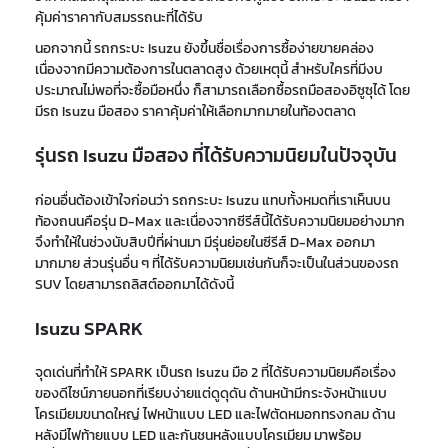
คุ้มค่าราคากับสมรรถนะที่ได้รับ
นอกจากนี้ รถกระบะ Isuzu ยังขึ้นชื่อเรื่องการซื้อง่ายขายคล่อง
เนื่องจากมีความต้องการในตลาดสูง ด้วยเหตุนี้ สำหรับใครที่มีงบ
ประมาณไม่พอที่จะซื้อมือหนึ่ง ก็สามารถเลือกซื้อรถมือสองอิซูซุได้ โดย
มีรถ Isuzu มือสอง ราคาคุ้มค่าให้เลือกมากมายในท้องตลาด
รุ่นรถ Isuzu มือสอง ที่ได้รับความนิยมในปัจจุบัน
ก่อนอื่นต้องเข้าใจก่อนว่า รถกระบะ Isuzu แทบทั้งหมดที่เราเห็นบน
ท้องถนนคือรุ่น D-Max และเนื่องจากซีรีส์นี้ได้รับความนิยมอย่างมาก
จึงทำให้ในช่วงนับสิบปีที่ผ่านมา มีรุ่นย่อยในซีรีส์ D-Max ออกมา
มากมาย ส่วนรุ่นอื่น ๆ ที่ได้รับความนิยมเช่นกันก็จะเป็นในส่วนของรถ
SUV โดยสามารถลิสต์ออกมาได้ดังนี้
Isuzu SPARK
จุดเด่นที่ทำให้ SPARK เป็นรถ Isuzu มือ 2 ที่ได้รับความนิยมคือเรื่อง
ของดีไซน์ภายนอกที่เรียบง่ายแต่ดูดุดัน ด้านหน้ามีกระจังหน้าแบบ
โครเมียมขนาดใหญ่ ไฟหน้าแบบ LED และไฟตัดหมอกทรงกลม ด้าน
หลังมีไฟท้ายแบบ LED และกันชนหลังแบบโครเมียม มาพร้อม