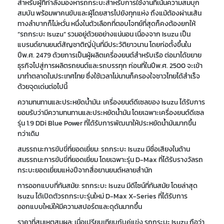
สำหรับผู้ที่กำลังมองหารถกระบะสำหรับการใช้งานที่เน้นความสมบุก
สมบัน พร้อมพาคนขับและผู้โดยสารไปยังทุกแห่ง ถึงแม้ต้องผ่านเส้น
ทางลำบากก็ไม่หวั่น หนึ่งในตัวเลือกที่ตอบโจทย์ที่สุดก็คงต้องยกให้
“รถกระบะ Isuzu” รวมอยู่ด้วยอย่างแน่นอน เนื่องจาก Isuzu เป็น
แบรนด์ยานยนต์สัญชาติญี่ปุ่นที่มีประวัติยาวนาน โดยก่อตั้งขึ้นใน
ปีพ.ศ. 2479 ด้วยการเป็นผู้ผลิตเครื่องยนต์สำหรับเรือ ต่อมาได้ขยาย
ธุรกิจไปสู่การผลิตรถยนต์และรถบรรทุก ก่อนที่ในปีพ.ศ. 2500 จะเข้า
มาทำตลาดในประเทศไทย ซึ่งใช้เวลาไม่นานก็ครองใจชาวไทยได้สำเร็จ
ด้วยจุดเด่นต่อไปนี้
ความทนทานและประหยัดน้ำมัน: เครื่องยนต์ดีเซลของ Isuzu ได้รับการ
ยอมรับว่ามีความทนทานและประหยัดน้ำมัน โดยเฉพาะเครื่องยนต์ดีเซล
รุ่น 1.9 DDi Blue Power ที่ได้รับการพัฒนาให้ประหยัดน้ำมันมากขึ้น
กว่าเดิม
สมรรถนะการขับขี่ที่ยอดเยี่ยม: รถกระบะ Isuzu มีชื่อเสียงในด้าน
สมรรถนะการขับขี่ที่ยอดเยี่ยม โดยเฉพาะรุ่น D-Max ที่ได้รับรางวัลรถ
กระบะยอดเยี่ยมแห่งปีจากสื่อยานยนต์หลายสำนัก
การออกแบบที่ทันสมัย: รถกระบะ Isuzu มีดีไซน์ที่ทันสมัย โดยล่าสุด
Isuzu ได้เปิดตัวรถกระบะรุ่นใหม่ D-Max X-Series ที่ได้รับการ
ออกแบบใหม่ให้มีความสปอร์ตและดุดันมากขึ้น
ราคาที่สมเหตุสมผล: เมื่อเปรียบเทียบกับคู่แข่ง รถกระบะ Isuzu ถือว่า