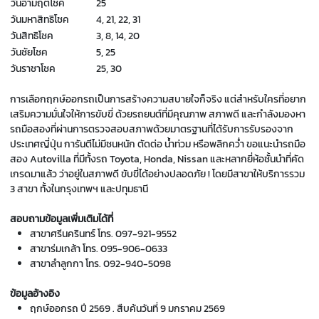
วันอำมฤตโชค
25
วันมหาสิทธิโชค
4, 21, 22, 31
วันสิทธิโชค
3, 8, 14, 20
วันชัยโชค
5, 25
วันราชาโชค
25, 30
การเลือกฤกษ์ออกรถเป็นการสร้างความสบายใจก็จริง แต่สำหรับใครที่อยาก
เสริมความมั่นใจให้การขับขี่ ด้วยรถยนต์ที่มีคุณภาพ สภาพดี และกำลังมองหา
รถมือสองที่ผ่านการตรวจสอบสภาพด้วยมาตรฐานที่ได้รับการรับรองจาก
ประเทศญี่ปุ่น การันตีไม่มีชนหนัก ตัดต่อ น้ำท่วม หรือพลิกคว่ำ ขอแนะนำ
รถมือ
สอง Autovilla ที่มีทั้งรถ Toyota
, Honda, Nissan และหลากยี่ห้อชั้นนำที่คัด
เกรดมาแล้ว ว่าอยู่ในสภาพดี ขับขี่ได้อย่างปลอดภัย ! โดยมีสาขาให้บริการรวม
3 สาขา ทั้งในกรุงเทพฯ และปทุมธานี
สอบถามข้อมูลเพิ่มเติมได้ที่
สาขาศรีนครินทร์ โทร.
097-921-9552
สาขาร่มเกล้า โทร.
095-906-0633
สาขาลำลูกกา โทร.
092-940-5098
ข้อมูลอ้างอิง
ฤกษ์ออกรถ ปี 2569 . สืบค้นวันที่ 9 มกราคม 2569