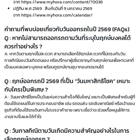
จาก
https://www.myhora.com/content/?0036
ปฏิทิน พ.ศ.2569 . สืบค้นวันที่ 9 มกราคม 2569
จาก
https://www.myhora.com/calendar/
คำถามที่พบบ่อยเกี่ยวกับวันออกรถในปี
2569
(FAQs)
Q : หากไม่สามารถออกรถตามวันที่ระบุในฤกษ์มงคลได้
ควรทำอย่างไร ?
A: หากวันตามฤกษ์ไม่สะดวก สามารถเลือกใช้ฤกษ์สะดวกที่ไม่ตรงกับวัน
กาลกิณีของวันเกิดตนเอง หรือปรึกษาผู้เชี่ยวชาญด้านฤกษ์ยามเพื่อหาเวลาที่
เป็นมงคลเฉพาะบุคคล พร้อมดู
ฤกษ์ยามอุบากอง
ทดแทนได้
Q :
ฤกษ์ออกรถปี
2569
ที่เป็น “วันมหาสิทธิโชค” เหมาะ
กับใครเป็นพิเศษ ?
A : วันมหาสิทธิโชคเป็นวันแห่งความสำเร็จที่ยิ่งใหญ่ เหมาะเป็นพิเศษสำหรับผู้ที่
ต้องใช้รถยนต์ในการประกอบอาชีพ เช่น รถขนส่ง รถเชิงพาณิชย์ หรือเจ้าของ
ธุรกิจที่ต้องใช้รถเดินทางไปเจรจาค้าขาย เพราะเชื่อว่าจะช่วยเกื้อหนุนให้การ
งานราบรื่นและได้กำไร
Q : วันกาลกิณีตามวันเกิดมีความสำคัญอย่างไรในการ
เลือกฤกษ์ออกรถ ?