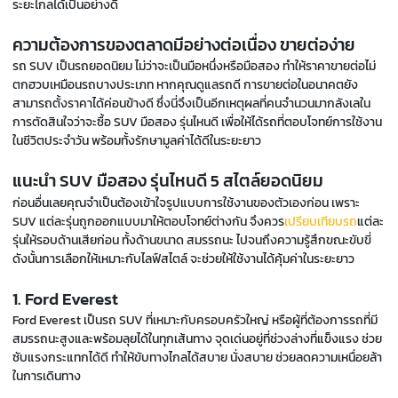
ระยะไกลได้เป็นอย่างดี
ความต้องการของตลาดมีอย่างต่อเนื่อง ขายต่อง่าย
รถ SUV เป็นรถยอดนิยม ไม่ว่าจะเป็นมือหนึ่งหรือมือสอง ทำให้ราคาขายต่อไม่
ตกฮวบเหมือนรถบางประเภท หากคุณดูแลรถดี การขายต่อในอนาคตยัง
สามารถตั้งราคาได้ค่อนข้างดี ซึ่งนี่จึงเป็นอีกเหตุผลที่คนจำนวนมากลังเลใน
การตัดสินใจว่าจะซื้อ SUV มือสอง รุ่นไหนดี เพื่อให้ได้รถที่ตอบโจทย์การใช้งาน
ในชีวิตประจำวัน พร้อมทั้งรักษามูลค่าได้ดีในระยะยาว
แนะนำ SUV มือสอง รุ่นไหนดี 5 สไตล์ยอดนิยม
ก่อนอื่นเลยคุณจำเป็นต้องเข้าใจรูปแบบการใช้งานของตัวเองก่อน เพราะ
SUV แต่ละรุ่นถูกออกแบบมาให้ตอบโจทย์ต่างกัน จึงควร
เปรียบเทียบรถ
แต่ละ
รุ่นให้รอบด้านเสียก่อน ทั้งด้านขนาด สมรรถนะ ไปจนถึงความรู้สึกขณะขับขี่
ดังนั้นการเลือกให้เหมาะกับไลฟ์สไตล์ จะช่วยให้ใช้งานได้คุ้มค่าในระยะยาว
1. Ford Everest
Ford Everest เป็นรถ SUV ที่เหมาะกับครอบครัวใหญ่ หรือผู้ที่ต้องการรถที่มี
สมรรถนะสูงและพร้อมลุยได้ในทุกเส้นทาง จุดเด่นอยู่ที่ช่วงล่างที่แข็งแรง ช่วย
ซับแรงกระแทกได้ดี ทำให้ขับทางไกลได้สบาย นั่งสบาย ช่วยลดความเหนื่อยล้า
ในการเดินทาง