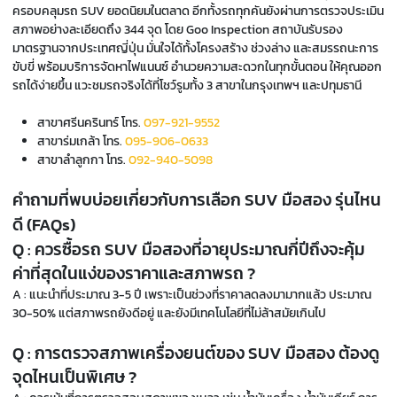
ครอบคลุมรถ SUV ยอดนิยมในตลาด อีกทั้งรถทุกคันยังผ่านการตรวจประเมิน
สภาพอย่างละเอียดถึง 344 จุด โดย Goo Inspection สถาบันรับรอง
มาตรฐานจากประเทศญี่ปุ่น มั่นใจได้ทั้งโครงสร้าง ช่วงล่าง และสมรรถนะการ
ขับขี่ พร้อมบริการจัดหาไฟแนนซ์ อำนวยความสะดวกในทุกขั้นตอน ให้คุณออก
รถได้ง่ายขึ้น แวะชมรถจริงได้ที่โชว์รูมทั้ง 3 สาขาในกรุงเทพฯ และปทุมธานี
สาขาศรีนครินทร์ โทร.
097-921-9552
สาขาร่มเกล้า โทร.
095-906-0633
สาขาลำลูกกา โทร.
092-940-5098
คำถามที่พบบ่อยเกี่ยวกับการเลือก SUV มือสอง รุ่นไหน
ดี (FAQs)
Q : ควรซื้อรถ SUV มือสองที่อายุประมาณกี่ปีถึงจะคุ้ม
ค่าที่สุดในแง่ของราคาและสภาพรถ ?
A : แนะนำที่ประมาณ 3-5 ปี เพราะเป็นช่วงที่ราคาลดลงมามากแล้ว ประมาณ
30-50% แต่สภาพรถยังดีอยู่ และยังมีเทคโนโลยีที่ไม่ล้าสมัยเกินไป
Q : การตรวจสภาพเครื่องยนต์ของ SUV มือสอง ต้องดู
จุดไหนเป็นพิเศษ ?