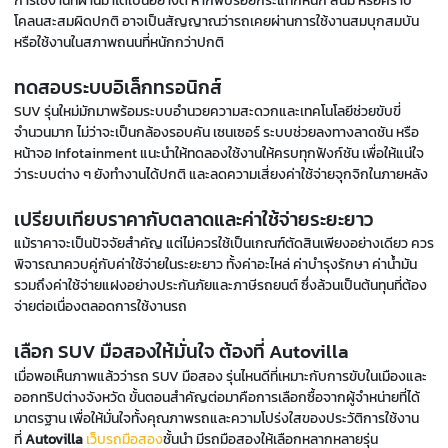
การใช้งานที่ผ่านมาได้เป็นอย่างดี หากพบรอยกระแทกหนัก สนิม หรือคราบ
โคลนสะสมผิดปกติ อาจเป็นสัญญาณว่ารถเคยผ่านการใช้งานสมบุกสมบัน
หรือใช้งานในสภาพถนนที่หนักกว่าปกติ
ทดสอบระบบอิเล็กทรอนิกส์
SUV รุ่นใหม่มักมาพร้อมระบบอำนวยความสะดวกและเทคโนโลยีช่วยขับขี่
จำนวนมาก ไม่ว่าจะเป็นกล้องรอบคัน เซนเซอร์ ระบบช่วยลงทางลาดชัน หรือ
หน้าจอ Infotainment แนะนำให้ทดลองใช้งานให้ครบทุกฟังก์ชัน เพื่อให้แน่ใจ
ว่าระบบต่าง ๆ ยังทำงานได้ปกติ และลดความเสี่ยงค่าใช้จ่ายจุกจิกในภายหลัง
เปรียบเทียบราคากับตลาดและค่าใช้จ่ายระยะยาว
แม้ราคาจะเป็นปัจจัยสำคัญ แต่ไม่ควรใช้เป็นเกณฑ์ตัดสินเพียงอย่างเดียว ควร
พิจารณาควบคู่กับค่าใช้จ่ายในระยะยาว ทั้งค่าอะไหล่ ค่าบำรุงรักษา ค่าน้ำมัน
รวมถึงค่าใช้จ่ายแฝงอย่างประกันภัยและภาษีรถยนต์ ซึ่งล้วนเป็นต้นทุนที่ต้อง
จ่ายต่อเนื่องตลอดการใช้งานรถ
เลือก SUV มือสองให้มั่นใจ ต้องที่ Autovilla
เมื่อพอเห็นภาพแล้วว่ารถ SUV มือสอง รุ่นไหนดีที่เหมาะกับการขับในเมืองและ
ออกทริปต่างจังหวัด ขั้นตอนสำคัญต่อมาคือการเลือกซื้อจากผู้จำหน่ายที่ได้
มาตรฐาน เพื่อให้มั่นใจทั้งคุณภาพรถและความโปร่งใสของประวัติการใช้งาน
ที่
Autovilla
เว็บรถมือสอง
ชั้นนำ มีรถมือสองให้เลือกหลากหลายรุ่น