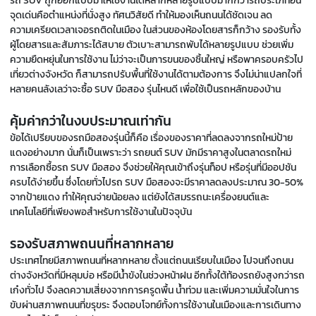
รถ SUV ถูกออกแบบมาให้ใช้งานได้หลากหลายรูปแบบมากกว่ารถประเภทอื่น
จุดเด่นคือตำแหน่งที่นั่งสูง ทัศนวิสัยดี ทำให้มองเห็นถนนได้ชัดเจน ลด
ความเครียดเวลาเจอรถติดในเมือง ในส่วนของห้องโดยสารก็กว้าง รองรับทั้ง
ผู้โดยสารและสัมภาระได้สบาย ตัวเบาะสามารถพับได้หลายรูปแบบ ช่วยเพิ่ม
ความยืดหยุ่นในการใช้งาน ไม่ว่าจะเป็นการขนของชิ้นใหญ่ หรือพาครอบครัวไป
เที่ยวต่างจังหวัด ก็สามารถปรับพื้นที่ใช้งานได้ตามต้องการ จึงไม่น่าแปลกใจที่
หลายคนลังเลว่าจะซื้อ SUV มือสอง รุ่นไหนดี เพื่อใช้เป็นรถหลักของบ้าน
คุ้มค่ากว่าในงบประมาณเท่ากัน
ข้อได้เปรียบของรถมือสองรุ่นนี้ก็คือ เรื่องของราคาที่ลดลงจากรถใหม่ป้าย
แดงอย่างมาก นั่นก็เป็นเพราะว่า รถยนต์ SUV มักมีราคาสูงในตลาดรถใหม่
การเลือกซื้อรถ SUV มือสอง จึงช่วยให้คุณเข้าถึงรุ่นท็อป หรือรุ่นที่มีออปชัน
ครบได้ง่ายขึ้น ซึ่งโดยทั่วไปรถ SUV มือสองจะมีราคาลดลงประมาณ 30-50%
จากป้ายแดง ทำให้คุณจ่ายน้อยลง แต่ยังได้สมรรถนะเครื่องยนต์และ
เทคโนโลยีที่เพียงพอสำหรับการใช้งานในปัจจุบัน
รองรับสภาพถนนที่หลากหลาย
ประเทศไทยมีสภาพถนนที่หลากหลาย ตั้งแต่ถนนเรียบในเมือง ไปจนถึงถนน
ต่างจังหวัดที่มีหลุมบ่อ หรือมีน้ำขังในช่วงหน้าฝน อีกทั้งใต้ท้องรถยังสูงกว่ารถ
เก๋งทั่วไป จึงลดความเสี่ยงจากการครูดพื้น น้ำท่วม และเพิ่มความมั่นใจในการ
ขับผ่านสภาพถนนที่ขรุขระ จึงตอบโจทย์ทั้งการใช้งานในเมืองและการเดินทาง