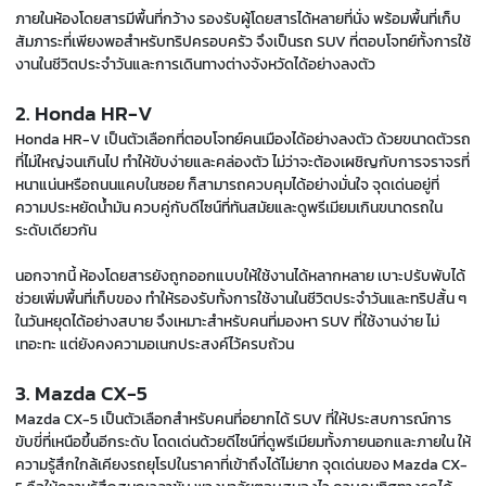
ภายในห้องโดยสารมีพื้นที่กว้าง รองรับผู้โดยสารได้หลายที่นั่ง พร้อมพื้นที่เก็บ
สัมภาระที่เพียงพอสำหรับทริปครอบครัว จึงเป็นรถ SUV ที่ตอบโจทย์ทั้งการใช้
งานในชีวิตประจำวันและการเดินทางต่างจังหวัดได้อย่างลงตัว
2. Honda HR-V
Honda HR-V เป็นตัวเลือกที่ตอบโจทย์คนเมืองได้อย่างลงตัว ด้วยขนาดตัวรถ
ที่ไม่ใหญ่จนเกินไป ทำให้ขับง่ายและคล่องตัว ไม่ว่าจะต้องเผชิญกับการจราจรที่
หนาแน่นหรือถนนแคบในซอย ก็สามารถควบคุมได้อย่างมั่นใจ จุดเด่นอยู่ที่
ความประหยัดน้ำมัน ควบคู่กับดีไซน์ที่ทันสมัยและดูพรีเมียมเกินขนาดรถใน
ระดับเดียวกัน
นอกจากนี้ ห้องโดยสารยังถูกออกแบบให้ใช้งานได้หลากหลาย เบาะปรับพับได้
ช่วยเพิ่มพื้นที่เก็บของ ทำให้รองรับทั้งการใช้งานในชีวิตประจำวันและทริปสั้น ๆ
ในวันหยุดได้อย่างสบาย จึงเหมาะสำหรับคนที่มองหา SUV ที่ใช้งานง่าย ไม่
เทอะทะ แต่ยังคงความอเนกประสงค์ไว้ครบถ้วน
3. Mazda CX-5
Mazda CX-5 เป็นตัวเลือกสำหรับคนที่อยากได้ SUV ที่ให้ประสบการณ์การ
ขับขี่ที่เหนือขึ้นอีกระดับ โดดเด่นด้วยดีไซน์ที่ดูพรีเมียมทั้งภายนอกและภายใน ให้
ความรู้สึกใกล้เคียงรถยุโรปในราคาที่เข้าถึงได้ไม่ยาก จุดเด่นของ Mazda CX-