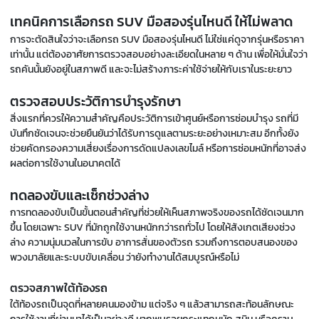
เทคนิคการเลือกรถ SUV มือสองรุ่นไหนดี ให้ไม่พลาด
การจะตัดสินใจว่าจะเลือกรถ SUV มือสองรุ่นไหนดี ไม่ใช่แค่ดูจากรุ่นหรือราคา
เท่านั้น แต่ต้องอาศัยการตรวจสอบอย่างละเอียดในหลาย ๆ ด้าน เพื่อให้มั่นใจว่า
รถคันนั้นยังอยู่ในสภาพดี และจะไม่สร้างภาระค่าใช้จ่ายให้กับเราในระยะยาว
ตรวจสอบประวัติการบำรุงรักษา
สิ่งแรกที่ควรให้ความสำคัญคือประวัติการเข้าศูนย์หรือการซ่อมบำรุง รถที่มี
บันทึกชัดเจนจะช่วยยืนยันว่าได้รับการดูแลตามระยะอย่างเหมาะสม อีกทั้งยัง
ช่วยคัดกรองความเสี่ยงเรื่องการดัดแปลงเลขไมล์ หรือการซ่อมหนักที่อาจส่ง
ผลต่อการใช้งานในอนาคตได้
ทดลองขับและเช็กช่วงล่าง
การทดลองขับเป็นขั้นตอนสำคัญที่ช่วยให้เห็นสภาพจริงของรถได้ชัดเจนมาก
ขึ้น โดยเฉพาะ SUV ที่มักถูกใช้งานหนักกว่ารถทั่วไป โดยให้สังเกตเสียงช่วง
ล่าง ความนุ่มนวลในการขับ อาการสั่นของตัวรถ รวมถึงการตอบสนองของ
พวงมาลัยและระบบขับเคลื่อน ว่ายังทำงานได้สมบูรณ์หรือไม่
ตรวจสภาพใต้ท้องรถ
ใต้ท้องรถเป็นจุดที่หลายคนมองข้าม แต่จริง ๆ แล้วสามารถสะท้อนลักษณะ