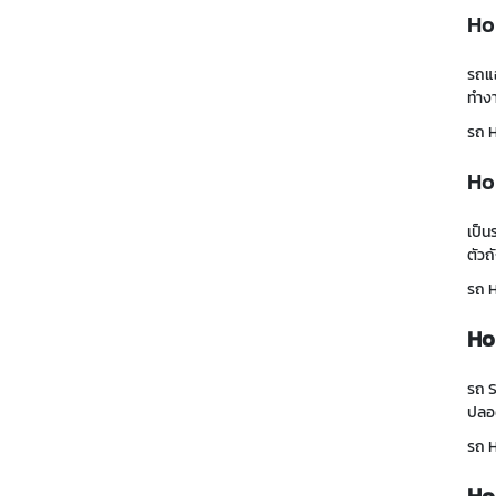
Ho
รถแฮ
ทำงา
รถ 
Ho
เป็น
ตัวถ
รถ 
Ho
รถ 
ปลอด
รถ 