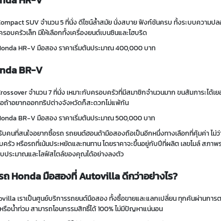
nda HR-V
ompact SUV จำนวน 5 ที่นั่ง
ดีไซน์ล้ำสมัย นั่งสบาย ฟังก์ชันครบ ทั้งระบบความปล
ครอบครัวเล็ก มีให้เลือกทั้งเครื่องยนต์เบนซินและไฮบริด
Honda HR-V
มือสอง ราคา
เริ่มต้นประมาณ 400,000 บาท
nda BR-V
rossover จำนวน 7 ที่นั่ง เหมาะกับครอบครัวที่มีสมาชิกจำนวนมาก ขนสัมภาระได้เย
ือถ้าอยากออกทริปต่างจังหวัดก็สะดวกไม่แพ้กัน
Honda BR-V มือสอง ราคาเริ่มต้นประมาณ
500,000 บาท
ับคนที่สนใจอยากซื้อรถ รถยนต์
ฮอนด้ามือสอง
ถือเป็นอีกหนึ่งทางเลือกที่คุ้มค่า 
ครัว หรือรถที่เน้นประหยัดและทนทาน โดยราคาจะขึ้นอยู่กับปีที่ผลิต เลขไมล์ สภาพร
งบประมาณและไลฟ์สไตล์ของคุณได้อย่างลงตัว
อรถ Honda มือสองที่ Autovilla ดีกว่าอย่างไร?
villa เราเป็นศูนย์บริการรถยนต์มือสอง ทั้งซื้อขายและแลกเปลี่ยน ทุกคันผ่านก
 หรือน้ำท่วม สามารถโอนกรรมสิทธิ์ได้ 100% ไม่มีปัญหาแน่นอน