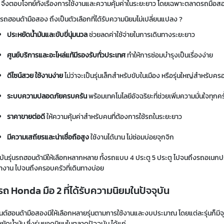
 จึงตอบโจทย์ทั้งเรื่องการใช้งานและความคุ้มค่าในระยะยาว โดยเฉพาะตลาดรถมือส
รถฮอนด้ามือสอง ถึงเป็นตัวเลือกที่ได้รับความนิยมไม่เปลี่ยนแปลง ?
ประหยัดน้ำมันและขับขี่นุ่มนวล
ช่วยลดค่าใช้จ่ายในการเดินทางระยะยาว
ศูนย์บริการและอะไหล่แท้มีรองรับทั่วประเทศ
ทำให้การซ่อมบำรุงเป็นเรื่องง่าย
ดีไซน์สวย ใช้งานง่าย
ไม่ว่าจะเป็นรุ่นเล็กสำหรับขับในเมือง หรือรุ่นใหญ่สำหรับค
ระบบความปลอดภัยครบครัน
พร้อมเทคโนโลยีอัจฉริยะที่ช่วยเพิ่มความมั่นใจทุกครั้
ราคาขายต่อดี
ให้ความคุ้มค่าสำหรับคนที่ต้องการใช้รถในระยะยาว
มีความเสถียรและน่าเชื่อถือสูง
ใช้งานได้นาน ไม่ซ่อมบ่อยจุกจิก
ุบันรุ่นรถฮอนด้ามีให้เลือกหลากหลาย ทั้งรถแบบ 4 ประตู 5 ประตู ไปจนถึงรถอเนกประ
งาน ไปจนถึงครอบครัวที่เดินทางบ่อย
นรถ Honda มือ 2 ที่ได้รับความนิยมในปัจจุบัน
ต์ฮอนด้ามือสองมีให้เลือกหลายรุ่นตามการใช้งานและงบประมาณ โดยแต่ละรุ่นก็มีจุด
ยัดน้ำมัน ซึ่งรุ่นยอดนิยมในตลาดปัจจุบัน ได้แก่