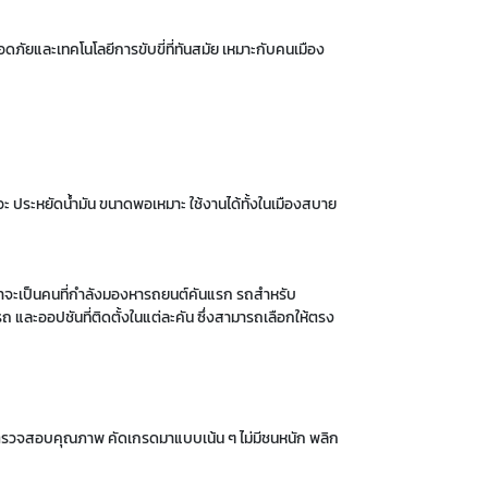
อดภัยและเทคโนโลยีการขับขี่ที่ทันสมัย เหมาะกับคนเมือง
อะ ประหยัดน้ำมัน ขนาด
พอเหมาะ
ใช้งานได้ทั้ง
ในเมืองสบาย
ไม่ว่าจะเป็นคนที่กำลังมองหารถยนต์คันแรก รถสำหรับ
ถ และออปชันที่ติดตั้งในแต่ละคัน ซึ่งสามารถเลือกให้ตรง
ารตรวจสอบคุณภาพ คัดเกรดมาแบบเน้น ๆ ไม่มีชนหนัก พลิก