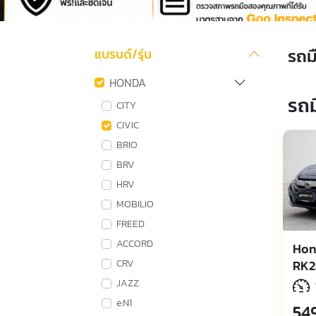
รถม
แบรนด์/รุ่น
HONDA
รถม
CITY
CIVIC
BRIO
BRV
HRV
MOBILIO
FREED
ACCORD
Hon
RK2
CRV
JAZZ
e:N1
54