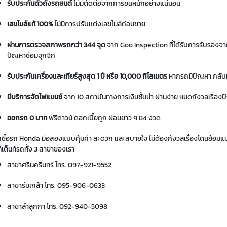
รับประกันตัวถังรถยนต์
ไม่มีตัดต่อจากการชนหนักอย่างแน่นอน
เลขไมล์แท้ 100%
ไม่มีการปรับแต่งเลขไมล์ก่อนขาย
ผ่านการตรวจสภาพรถกว่า 344 จุด
จาก Goo Inspection ที่ได้รับการรับรองจากญี
ปัญหาซ่อมจุกจิก
รับประกันเครื่องและเกียร์สูงสุด 1 ปี หรือ 10,000 กิโลเมตร
หากรถมีปัญหา กลับม
มีบริการจัดไฟแนนซ์
จาก 10 สถาบันทางการเงินชั้นนำ ผ่านง่าย หมดกังวลเรื่อง
ออกรถ 0 บาท
ฟรีดาวน์ ดอกเบี้ยถูก ผ่อนยาว ๆ 84 งวด
กซื้อรถ Honda มือสองแบบคุ้มค่า สะดวก และสบายใจ ไม่ต้องกังวลเรื่องโดนย้อมแมว
ี่เต็นท์รถทั้ง 3 สาขาของเรา
สาขาศรีนครินทร์ โทร.
097-921-9552
สาขาร่มเกล้า โทร.
095-906-0633
สาขาลำลูกกา โทร.
092-940-5098