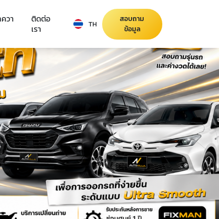
ทควา
ติดต่อ
สอบถาม
TH
เรา
ข้อมูล