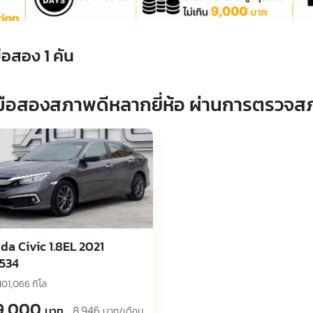
ือสอง
1
คัน
ือสองสภาพดีหลากยี่ห้อ ผ่านการตรวจส
da Civic 1.8EL 2021
534
101,066 กิโล
9,000
8,946
บาท
บาท/เดือน