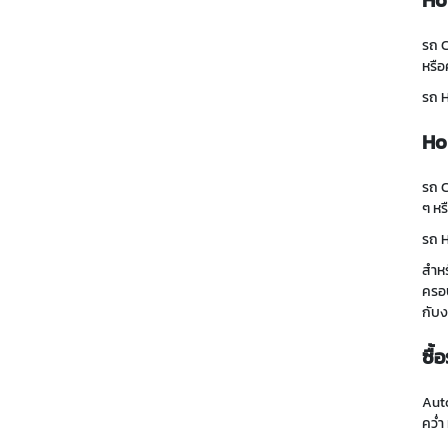
Ho
รถ C
หรือ
รถ 
Ho
รถ
C
ๆ หร
รถ 
สำหร
ครอบ
กับ
ซื้
Auto
คว่ำ