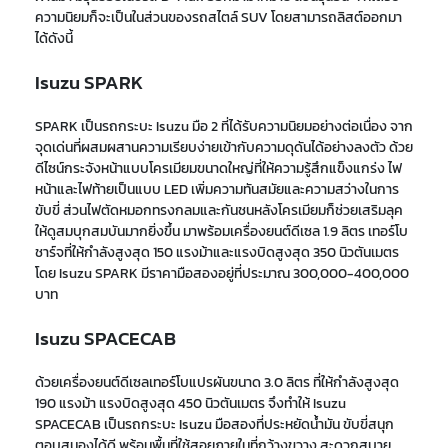
ความนิยมก็จะเป็นในส่วนของรถสไตล์ SUV โดยสามารถลิสต์ออกมา
ได้ดังนี้
Isuzu SPARK
SPARK เป็น
รถกระบะ
Isuzu มือ 2
ที่ได้รับความนิยม
อย่างต่อเนื่อง จาก
จุดเด่นที่ผสมผสานความ
เรียบง่าย
เข้ากับความ
ดุดัน
ได้อย่างลงตัว ด้วย
ดีไซน์
กระจังหน้าแบบโครเมียมขนาดใหญ่
ที่ให้ความรู้สึกแข็งแกร่ง ไฟ
หน้าและไฟท้ายเป็นแบบ LED เพิ่มความทันสมัยและความสว่างในการ
ขับขี่ ส่วนไฟตัดหมอกทรงกลมและกันชนหลังโครเมียมก็ช่วยเสริมลุค
ให้ดูสมบุกสมบันมากยิ่งขึ้น
มาพร้อมเครื่องยนต์ดีเซล 1.9 ลิตร เทอร์โบ
ชาร์จที่ให้กำลังสูงสุด 150 แรงม้าและแรงบิดสูงสุด 350 นิวตันเมตร
โดย Isuzu SPARK มีราคามือสองอยู่ที่ประมาณ 300,000-400,000
บาท
Isuzu SPACECAB
ด้วยเครื่องยนต์ดีเซลเทอร์โบแปรผันขนาด 3.0 ลิตร ที่ให้กำลังสูงสุด
190 แรงม้า แรงบิดสูงสุด 450 นิวตันเมตร จึงทำให้ Isuzu
SPACECAB เป็น
รถกระบะ Isuzu มือสอง
ที่ประหยัดน้ำมัน ขับขี่สนุก
ตอบสนองได้ดี พร้อมพื้นที่ใช้สอยภายในที่กว้างขวาง สะดวกสบาย