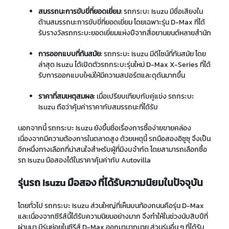
สมรรถนะการขับขี่ที่ยอดเยี่ยม:
รถกระบะ Isuzu มีชื่อเสียงใน
ด้านสมรรถนะการขับขี่ที่ยอดเยี่ยม โดยเฉพาะรุ่น D-Max ที่ได้
รับรางวัลรถกระบะยอดเยี่ยมแห่งปีจากสื่อยานยนต์หลายสำนัก
การออกแบบที่ทันสมัย:
รถกระบะ Isuzu มีดีไซน์ที่ทันสมัย โดย
ล่าสุด Isuzu ได้เปิดตัวรถกระบะรุ่นใหม่ D-Max X-Series ที่ได้
รับการออกแบบใหม่ให้มีความสปอร์ตและดุดันมากขึ้น
ราคาที่สมเหตุสมผล:
เมื่อเปรียบเทียบกับคู่แข่ง รถกระบะ
Isuzu ถือว่าคุ้มค่าราคากับสมรรถนะที่ได้รับ
นอกจากนี้ รถกระบะ Isuzu ยังขึ้นชื่อเรื่องการซื้อง่ายขายคล่อง
เนื่องจากมีความต้องการในตลาดสูง ด้วยเหตุนี้ รถมือสองอิซูซุ จึงเป็น
อีกหนึ่งทางเลือกที่น่าสนใจสำหรับผู้ที่มีงบจำกัด โดยสามารถเลือกซื้อ
รถ Isuzu มือสองได้ในราคาคุ้มค่ากับ Autovilla
รุ่นรถ Isuzu มือสอง ที่ได้รับความนิยมในปัจจุบัน
โดยทั่วไป รถกระบะ Isuzu ส่วนใหญ่ที่เห็นบนท้องถนนคือรุ่น D-Max
และเนื่องจากซีรีส์นี้ได้รับความนิยมอย่างมาก จึงทำให้ในช่วงนับสิบปีที่
ผ่านมา มีรุ่นย่อยในซีรีส์ D-Max ออกมามากมาย ส่วนรุ่นอื่น ๆ ที่ได้รับ