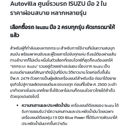
Autovilla ศูนย์รวมรถ ISUZU มือ 2 ใน
ราคาผ่อนสบาย หลากหลายรุ่น
เลือกซื้อรถ Isuzu มือ 2 ครบทุกรุ่น คัดเกรดมาให้
แล้ว
สำหรับผู้ที่กำลังมองหารถกระบะสำหรับการใช้งานที่เน้นความสมบุก
สมบัน พร้อมพาคนขับและผู้โดยสารไปยังทุกแห่ง ถึงแม้ต้องผ่านเส้น
ทางลำบากก็ไม่หวั่น หนึ่งในตัวเลือกที่ตอบโจทย์ที่สุดก็คงต้องยกให้
“รถกระบะ Isuzu” รวมอยู่ด้วยอย่างแน่นอน เนื่องจาก Isuzu เป็น
แบรนด์ยานยนต์สัญชาติญี่ปุ่นที่มีประวัติยาวนาน โดยก่อตั้งขึ้นใน
ปีพ.ศ. 2479 ด้วยการเป็นผู้ผลิตเครื่องยนต์สำหรับเรือ ต่อมาได้ขยาย
ธุรกิจไปสู่การผลิตรถยนต์และรถบรรทุก ก่อนที่ในปีพ.ศ. 2500 จะเข้า
มาทำตลาดในประเทศไทย ซึ่งใช้เวลาไม่นานก็ครองใจชาวไทยได้สำเร็จ
ด้วยจุดเด่นต่อไปนี้
ความทนทานและประหยัดน้ำมัน:
เครื่องยนต์ดีเซลของ Isuzu ได้
รับการยอมรับว่ามีความทนทานและประหยัดน้ำมัน โดยเฉพาะ
เครื่องยนต์ดีเซลรุ่น 1.9 DDi Blue Power ที่ได้รับการพัฒนาให้
ประหยัดน้ำมันมากขึ้นกว่าเดิม