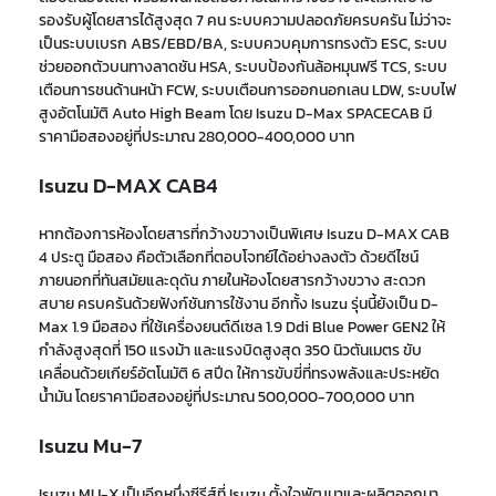
รองรับผู้โดยสารได้สูงสุด 7 คน ระบบความปลอดภัยครบครัน
ไม่ว่าจะ
เป็น
ระบบเบรก ABS/EBD/BA
,
ระบบควบคุมการทรงตัว ESC
,
ระบบ
ช่วยออกตัวบนทางลาดชัน HSA
,
ระบบป้องกันล้อหมุนฟรี TCS
,
ระบบ
เตือนการชนด้านหน้า FCW
,
ระบบเตือนการออกนอกเลน LDW
,
ระบบไฟ
สูงอัตโนมัติ Auto High Beam โดย Isuzu D-Max SPACECAB มี
ราคามือสองอยู่ที่ประมาณ 280,000-400,000 บาท
Isuzu D-MAX CAB4
หากต้องการห้องโดยสารที่กว้างขวางเป็นพิเศษ
Isuzu D-MAX
CAB
4 ประตู มือสอง
คือตัวเลือกที่ตอบโจทย์ได้อย่างลงตัว ด้วยดีไซน์
ภายนอกที่ทันสมัยและดุดัน ภายในห้องโดยสารกว้างขวาง สะดวก
สบาย ครบครันด้วยฟังก์ชันการใช้งาน อีกทั้ง
Isuzu
รุ่นนี้ยังเป็น
D-
Max 1.9 มือสอง
ที่ใช้เครื่องยนต์ดีเซล 1.9 Ddi Blue Power GEN2 ให้
กำลังสูงสุดที่ 150 แรงม้า และแรงบิดสูงสุด 350 นิวตันเมตร ขับ
เคลื่อนด้วยเกียร์อัตโนมัติ 6 สปีด ให้การขับขี่ที่ทรงพลังและประหยัด
น้ำมัน โดยราคามือสองอยู่ที่ประมาณ 500,000-700,000 บาท
Isuzu Mu-7
Isuzu MU-X
เป็นอีกหนึ่งซีรีส์ที่ Isuzu
ตั้งใจพัฒนาและ
ผลิตออกมา