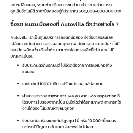
ขณะเปลี่ยนเลน
,
ระบบช่วยเตือนการชนด้านหน้า
,
ระบบช่วยเบรก
ฉุกเฉินอัตโนมัติ ราคามือสองอยู่ที่ประมาณ 600,000-800,000 บาท
ซื้อรถ Isuzu มือสองที่ Autovilla ดีกว่าอย่างไร ?
Autovilla เราเป็นศูนย์บริการรถยนต์มือสอง ทั้งซื้อขายและแลก
เปลี่ยน ทุกคันผ่านการตรวจสอบคุณภาพ คัดเกรดมาแบบเน้น ๆ ไม่มี
ชนหนัก พลิกคว่ำ หรือน้ำท่วม สามารถโอนกรรมสิทธิ์ได้ 100% ไม่มี
ปัญหาแน่นอน
รับประกันตัวถังรถยนต์ ไม่มีตัดต่อจากการชนหนักอย่าง
แน่นอน
เลขไมล์แท้ 100% ไม่มีการปรับแต่งเลขไมล์ก่อนขาย
ผ่านการตรวจสภาพรถกว่า 344 จุด จาก Goo Inspection ที่
ได้รับการรับรองจากญี่ปุ่น มั่นใจได้ว่าได้รถสภาพดี สามารถใช้
งานได้จริง ไม่มีปัญหาซ่อมจุกจิก
รับประกันเครื่องและเกียร์สูงสุด 1 ปี หรือ 10,000 กิโลเมตร
หากรถมีปัญหา กลับมาหา Autovilla ได้เลย