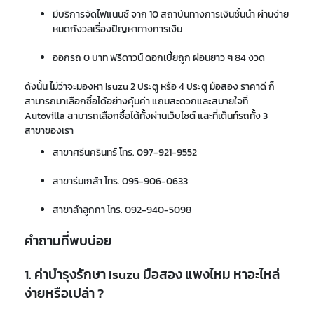
มีบริการจัดไฟแนนซ์ จาก 10 สถาบันทางการเงินชั้นนำ ผ่านง่าย
หมดกังวลเรื่องปัญหาทางการเงิน
ออกรถ 0 บาท ฟรีดาวน์ ดอกเบี้ยถูก ผ่อนยาว ๆ 84 งวด
ดังนั้น ไม่ว่าจะมองหา
Isuzu
2 ประตู หรือ
4 ประตู มือสอง
ราคา
ดี
ก็
สามารถมาเลือกซื้อ
ได้อย่าง
คุ้มค่า แถมสะดวกและสบายใจที่
Autovilla
สามารถเลือก
ซื้อได้ทั้งผ่านเว็บไซต์ และ
ที่เต็นท์รถ
ทั้ง 3
สาขา
ของเรา
สาขาศรีนครินทร์ โทร.
097-921-9552
สาขาร่มเกล้า โทร.
095-906-0633
สาขาลำลูกกา โทร.
092-940-5098
คำถามที่พบบ่อย
1. ค่าบำรุงรักษา Isuzu มือสอง แพงไหม หาอะไหล่
ง่ายหรือเปล่า ?