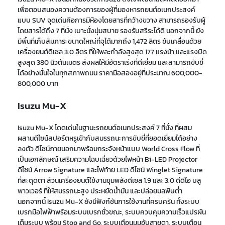
เพื่อตอบสนองความต้องการ
ของผู้ที่มองหารถยนต์อเนกประสงค์
แบบ
SUV จุดเด่นคือการมีห้องโดยสารที่กว้างขวาง สามารถรองรับผู้
โดยสารได้ถึง 7 ที่นั่ง เบาะนั่งนุ่มสบาย รองรับสรีระได้ดี นอกจากนี้ ยัง
มีพื้นที่เก็บสัมภาระขนาดใหญ่
ที่
จุได้มากถึง 1,472 ลิตร ขับเคลื่อนด้วย
เครื่องยนต์ดีเซล 3.0 ลิตร ที่ให้พละกำลังสูงสุด 177 แรงม้า และแรงบิด
สูงสุด 380 นิวตันเมตร ส่งผลให้มีอัตราเร่งที่ดีเยี่ยม และสามารถขับขี่
ได้อย่างมั่นใจในทุกสภาพถนน ราคามือสองอยู่ที่ประมาณ 600,000-
800,000 บาท
Isuzu Mu-X
Isuzu Mu-X
โดดเด่นในฐานะ
รถ
ยนต์
อเนกประสงค์ 7 ที่นั่ง
ที่ผสม
ผสานดีไซน์สปอร์ตหรูเข้ากับสมรรถนะการขับขี่ที่ยอดเยี่ยมได้อย่าง
ลงตัว
ดีไซน์ภายนอก
มาพร้อม
กระจังหน้าแบบ World Cross Flow
ที่
เป็นเอกลักษณ์ เสริมความโฉบเฉี่ยวด้วย
ไฟหน้า Bi-LED Projector
ดีไซน์ Arrow Signature
และไฟท้าย LED ดีไซน์ Winglet Signature
ที่สะดุดตา
ส่วนเครื่องยนต์ใช้งานขุมพลังดีเซล 1.9 และ 3.0 ดีดีไอ บลู
พาวเวอร์ ที่ให้สมรรถนะสูง ประหยัดน้ำมัน และปล่อยมลพิษต่ำ
นอกจากนี้ Isuzu Mu-X ยังมีฟังก์ชันการใช้งานที่ครบครัน
ทั้ง
ระบบ
เบรกมือไฟฟ้าพร้อมระบบเบรกชั่วขณะ
,
ระบบควบคุมความเร็วแปรผัน
เต็มระบบ พร้อม Stop and Go
,
ระบบเตือนมุมอับสายตา
,
ระบบเตือน