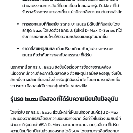
ด้านสมรรถนะการขับขี่ที่ยอดเยี่ยม โดยเฉพาะรุ่น D-Max ที่ได้
รับรางวัลรถกระบะยอดเยี่ยมแห่งปีจากสื่อยานยนต์หลายสำนัก
การออกแบบที่ทันสมัย:
รถกระบะ Isuzu มีดีไซน์ที่ทันสมัย โดย
ล่าสุด Isuzu ได้เปิดตัวรถกระบะรุ่นใหม่ D-Max X-Series ที่ได้
รับการออกแบบใหม่ให้มีความสปอร์ตและดุดันมากขึ้น
ราคาที่สมเหตุสมผล:
เมื่อเปรียบเทียบกับคู่แข่ง รถกระบะ
Isuzu ถือว่าคุ้มค่าราคากับสมรรถนะที่ได้รับ
นอกจากนี้ รถกระบะ Isuzu ยังขึ้นชื่อเรื่องการซื้อง่ายขายคล่อง
เนื่องจากมีความต้องการในตลาดสูง ด้วยเหตุนี้ รถมือสองอิซูซุ จึงเป็น
อีกหนึ่งทางเลือกที่น่าสนใจสำหรับผู้ที่มีงบจำกัด โดยสามารถเลือกซื้อ
รถ Isuzu มือสองได้ในราคาคุ้มค่ากับ Autovilla
รุ่นรถ Isuzu มือสอง ที่ได้รับความนิยมในปัจจุบัน
โดยทั่วไป รถกระบะ Isuzu ส่วนใหญ่ที่เห็นบนท้องถนนคือรุ่น D-Max
และเนื่องจากซีรีส์นี้ได้รับความนิยมอย่างมาก จึงทำให้ในช่วงนับสิบปีที่
ผ่านมา มีรุ่นย่อยในซีรีส์ D-Max ออกมามากมาย ส่วนรุ่นอื่น ๆ ที่ได้รับ
ความนิยมก็จะเป็นในส่วนของรถสไตล์ SUV โดยสามารถลิสต์ออกมา