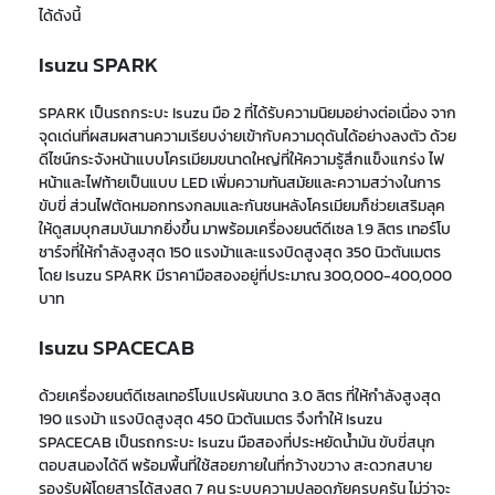
ได้ดังนี้
Isuzu SPARK
SPARK เป็น
รถกระบะ
Isuzu มือ 2
ที่ได้รับความนิยม
อย่างต่อเนื่อง จาก
จุดเด่นที่ผสมผสานความ
เรียบง่าย
เข้ากับความ
ดุดัน
ได้อย่างลงตัว ด้วย
ดีไซน์
กระจังหน้าแบบโครเมียมขนาดใหญ่
ที่ให้ความรู้สึกแข็งแกร่ง ไฟ
หน้าและไฟท้ายเป็นแบบ LED เพิ่มความทันสมัยและความสว่างในการ
ขับขี่ ส่วนไฟตัดหมอกทรงกลมและกันชนหลังโครเมียมก็ช่วยเสริมลุค
ให้ดูสมบุกสมบันมากยิ่งขึ้น
มาพร้อมเครื่องยนต์ดีเซล 1.9 ลิตร เทอร์โบ
ชาร์จที่ให้กำลังสูงสุด 150 แรงม้าและแรงบิดสูงสุด 350 นิวตันเมตร
โดย Isuzu SPARK มีราคามือสองอยู่ที่ประมาณ 300,000-400,000
บาท
Isuzu SPACECAB
ด้วยเครื่องยนต์ดีเซลเทอร์โบแปรผันขนาด 3.0 ลิตร ที่ให้กำลังสูงสุด
190 แรงม้า แรงบิดสูงสุด 450 นิวตันเมตร จึงทำให้ Isuzu
SPACECAB เป็น
รถกระบะ Isuzu มือสอง
ที่ประหยัดน้ำมัน ขับขี่สนุก
ตอบสนองได้ดี พร้อมพื้นที่ใช้สอยภายในที่กว้างขวาง สะดวกสบาย
รองรับผู้โดยสารได้สูงสุด 7 คน ระบบความปลอดภัยครบครัน
ไม่ว่าจะ