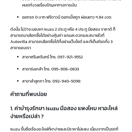
หมดกังวลเรื่องปัญหาทางการเงิน
ออกรถ 0 บาท ฟรีดาวน์ ดอกเบี้ยถูก ผ่อนยาว ๆ 84 งวด
ดังนั้น ไม่ว่าจะมองหา
Isuzu
2 ประตู หรือ
4 ประตู มือสอง
ราคา
ดี
ก็
สามารถมาเลือกซื้อ
ได้อย่าง
คุ้มค่า แถมสะดวกและสบายใจที่
Autovilla
สามารถเลือก
ซื้อได้ทั้งผ่านเว็บไซต์ และ
ที่เต็นท์รถ
ทั้ง 3
สาขา
ของเรา
สาขาศรีนครินทร์ โทร.
097-921-9552
สาขาร่มเกล้า โทร.
095-906-0633
สาขาลำลูกกา โทร.
092-940-5098
คำถามที่พบบ่อย
1. ค่าบำรุงรักษา Isuzu มือสอง แพงไหม หาอะไหล่
ง่ายหรือเปล่า ?
Isuzu ขึ้นชื่อเรื่องอะไหล่ที่หาง่ายและมีราคาไม่แพง เนื่องจากเป็นรถที่