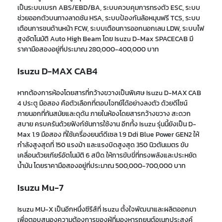
เป็น
ระบบเบรก ABS/EBD/BA
,
ระบบควบคุมการทรงตัว ESC
,
ระบบ
ช่วยออกตัวบนทางลาดชัน HSA
,
ระบบป้องกันล้อหมุนฟรี TCS
,
ระบบ
เตือนการชนด้านหน้า FCW
,
ระบบเตือนการออกนอกเลน LDW
,
ระบบไฟ
สูงอัตโนมัติ Auto High Beam โดย Isuzu D-Max SPACECAB มี
ราคามือสองอยู่ที่ประมาณ 280,000-400,000 บาท
Isuzu D-MAX CAB4
หากต้องการห้องโดยสารที่กว้างขวางเป็นพิเศษ
Isuzu D-MAX
CAB
4 ประตู มือสอง
คือตัวเลือกที่ตอบโจทย์ได้อย่างลงตัว ด้วยดีไซน์
ภายนอกที่ทันสมัยและดุดัน ภายในห้องโดยสารกว้างขวาง สะดวก
สบาย ครบครันด้วยฟังก์ชันการใช้งาน อีกทั้ง
Isuzu
รุ่นนี้ยังเป็น
D-
Max 1.9 มือสอง
ที่ใช้เครื่องยนต์ดีเซล 1.9 Ddi Blue Power GEN2 ให้
กำลังสูงสุดที่ 150 แรงม้า และแรงบิดสูงสุด 350 นิวตันเมตร ขับ
เคลื่อนด้วยเกียร์อัตโนมัติ 6 สปีด ให้การขับขี่ที่ทรงพลังและประหยัด
น้ำมัน โดยราคามือสองอยู่ที่ประมาณ 500,000-700,000 บาท
Isuzu Mu-7
Isuzu MU-X
เป็นอีกหนึ่งซีรีส์ที่ Isuzu
ตั้งใจพัฒนาและ
ผลิตออกมา
เพื่อตอบสนองความต้องการ
ของผู้ที่มองหารถยนต์อเนกประสงค์