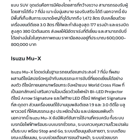
แบบ
SUV จุดเด่นคือการมีห้องโดยสารที่กว้างขวาง สามารถรองรับผู้
โดยสารได้ถึง 7 ที่นั่ง เบาะนั่งนุ่มสบาย รองรับสรีระได้ดี นอกจากนี้ ยัง
มีพื้นที่เก็บสัมภาระขนาดใหญ่
ที่
จุได้มากถึง 1,472 ลิตร ขับเคลื่อนด้วย
เครื่องยนต์ดีเซล 3.0 ลิตร ที่ให้พละกำลังสูงสุด 177 แรงม้า และแรงบิด
สูงสุด 380 นิวตันเมตร ส่งผลให้มีอัตราเร่งที่ดีเยี่ยม และสามารถขับขี่
ได้อย่างมั่นใจในทุกสภาพถนน ราคามือสองอยู่ที่ประมาณ 600,000-
800,000 บาท
Isuzu Mu-X
Isuzu Mu-X
โดดเด่นในฐานะ
รถ
ยนต์
อเนกประสงค์ 7 ที่นั่ง
ที่ผสม
ผสานดีไซน์สปอร์ตหรูเข้ากับสมรรถนะการขับขี่ที่ยอดเยี่ยมได้อย่าง
ลงตัว
ดีไซน์ภายนอก
มาพร้อม
กระจังหน้าแบบ World Cross Flow
ที่
เป็นเอกลักษณ์ เสริมความโฉบเฉี่ยวด้วย
ไฟหน้า Bi-LED Projector
ดีไซน์ Arrow Signature
และไฟท้าย LED ดีไซน์ Winglet Signature
ที่สะดุดตา
ส่วนเครื่องยนต์ใช้งานขุมพลังดีเซล 1.9 และ 3.0 ดีดีไอ บลู
พาวเวอร์ ที่ให้สมรรถนะสูง ประหยัดน้ำมัน และปล่อยมลพิษต่ำ
นอกจากนี้ Isuzu Mu-X ยังมีฟังก์ชันการใช้งานที่ครบครัน
ทั้ง
ระบบ
เบรกมือไฟฟ้าพร้อมระบบเบรกชั่วขณะ
,
ระบบควบคุมความเร็วแปรผัน
เต็มระบบ พร้อม Stop and Go
,
ระบบเตือนมุมอับสายตา
,
ระบบเตือน
ขณะเปลี่ยนเลน
,
ระบบช่วยเตือนการชนด้านหน้า
,
ระบบช่วยเบรก