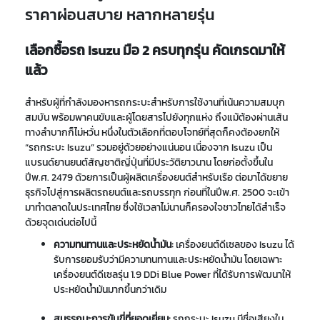
ราคาผ่อนสบาย หลากหลายรุ่น
เลือกซื้อรถ Isuzu มือ 2 ครบทุกรุ่น คัดเกรดมาให้
แล้ว
สำหรับผู้ที่กำลังมองหารถกระบะสำหรับการใช้งานที่เน้นความสมบุก
สมบัน พร้อมพาคนขับและผู้โดยสารไปยังทุกแห่ง ถึงแม้ต้องผ่านเส้น
ทางลำบากก็ไม่หวั่น หนึ่งในตัวเลือกที่ตอบโจทย์ที่สุดก็คงต้องยกให้
“รถกระบะ Isuzu” รวมอยู่ด้วยอย่างแน่นอน เนื่องจาก Isuzu เป็น
แบรนด์ยานยนต์สัญชาติญี่ปุ่นที่มีประวัติยาวนาน โดยก่อตั้งขึ้นใน
ปีพ.ศ. 2479 ด้วยการเป็นผู้ผลิตเครื่องยนต์สำหรับเรือ ต่อมาได้ขยาย
ธุรกิจไปสู่การผลิตรถยนต์และรถบรรทุก ก่อนที่ในปีพ.ศ. 2500 จะเข้า
มาทำตลาดในประเทศไทย ซึ่งใช้เวลาไม่นานก็ครองใจชาวไทยได้สำเร็จ
ด้วยจุดเด่นต่อไปนี้
ความทนทานและประหยัดน้ำมัน:
เครื่องยนต์ดีเซลของ Isuzu ได้
รับการยอมรับว่ามีความทนทานและประหยัดน้ำมัน โดยเฉพาะ
เครื่องยนต์ดีเซลรุ่น 1.9 DDi Blue Power ที่ได้รับการพัฒนาให้
ประหยัดน้ำมันมากขึ้นกว่าเดิม
สมรรถนะการขับขี่ที่ยอดเยี่ยม:
รถกระบะ Isuzu มีชื่อเสียงใน