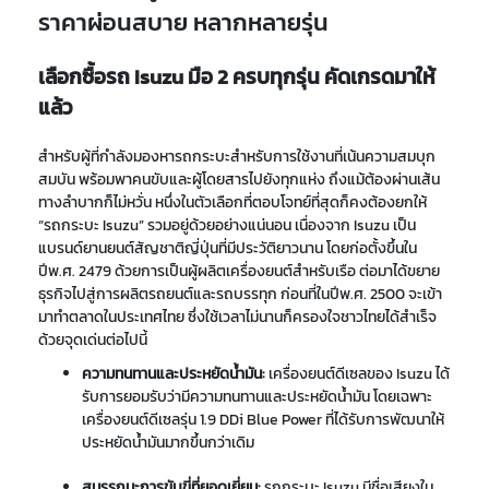
ราคาผ่อนสบาย หลากหลายรุ่น
เลือกซื้อรถ Isuzu มือ 2 ครบทุกรุ่น คัดเกรดมาให้
แล้ว
สำหรับผู้ที่กำลังมองหารถกระบะสำหรับการใช้งานที่เน้นความสมบุก
สมบัน พร้อมพาคนขับและผู้โดยสารไปยังทุกแห่ง ถึงแม้ต้องผ่านเส้น
ทางลำบากก็ไม่หวั่น หนึ่งในตัวเลือกที่ตอบโจทย์ที่สุดก็คงต้องยกให้
“รถกระบะ Isuzu” รวมอยู่ด้วยอย่างแน่นอน เนื่องจาก Isuzu เป็น
แบรนด์ยานยนต์สัญชาติญี่ปุ่นที่มีประวัติยาวนาน โดยก่อตั้งขึ้นใน
ปีพ.ศ. 2479 ด้วยการเป็นผู้ผลิตเครื่องยนต์สำหรับเรือ ต่อมาได้ขยาย
ธุรกิจไปสู่การผลิตรถยนต์และรถบรรทุก ก่อนที่ในปีพ.ศ. 2500 จะเข้า
มาทำตลาดในประเทศไทย ซึ่งใช้เวลาไม่นานก็ครองใจชาวไทยได้สำเร็จ
ด้วยจุดเด่นต่อไปนี้
ความทนทานและประหยัดน้ำมัน:
เครื่องยนต์ดีเซลของ Isuzu ได้
รับการยอมรับว่ามีความทนทานและประหยัดน้ำมัน โดยเฉพาะ
เครื่องยนต์ดีเซลรุ่น 1.9 DDi Blue Power ที่ได้รับการพัฒนาให้
ประหยัดน้ำมันมากขึ้นกว่าเดิม
สมรรถนะการขับขี่ที่ยอดเยี่ยม:
รถกระบะ Isuzu มีชื่อเสียงใน