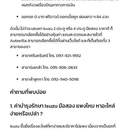
หมดกังวลเรื่องปัญหาทางการเงิน
ออกรถ 0 บาท ฟรีดาวน์ ดอกเบี้ยถูก ผ่อนยาว ๆ 84 งวด
ดังนั้น ไม่ว่าจะมองหา
Isuzu
2 ประตู หรือ
4 ประตู มือสอง
ราคา
ดี
ก็
สามารถมาเลือกซื้อ
ได้อย่าง
คุ้มค่า แถมสะดวกและสบายใจที่
Autovilla
สามารถเลือก
ซื้อได้ทั้งผ่านเว็บไซต์ และ
ที่เต็นท์รถ
ทั้ง 3
สาขา
ของเรา
สาขาศรีนครินทร์ โทร.
097-921-9552
สาขาร่มเกล้า โทร.
095-906-0633
สาขาลำลูกกา โทร.
092-940-5098
คำถามที่พบบ่อย
1. ค่าบำรุงรักษา Isuzu มือสอง แพงไหม หาอะไหล่
ง่ายหรือเปล่า ?
Isuzu ขึ้นชื่อเรื่องอะไหล่ที่หาง่ายและมีราคาไม่แพง เนื่องจากเป็นรถที่