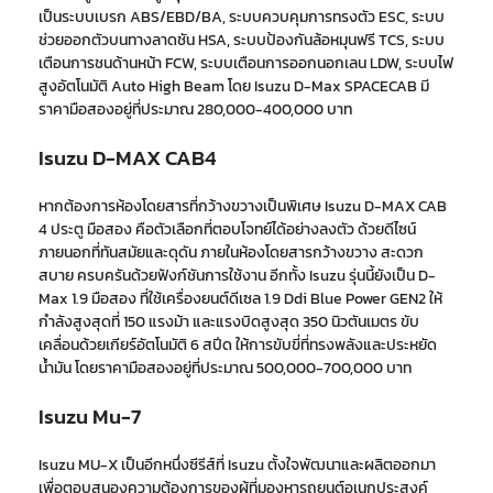
เป็น
ระบบเบรก ABS/EBD/BA
,
ระบบควบคุมการทรงตัว ESC
,
ระบบ
ช่วยออกตัวบนทางลาดชัน HSA
,
ระบบป้องกันล้อหมุนฟรี TCS
,
ระบบ
เตือนการชนด้านหน้า FCW
,
ระบบเตือนการออกนอกเลน LDW
,
ระบบไฟ
สูงอัตโนมัติ Auto High Beam โดย Isuzu D-Max SPACECAB มี
ราคามือสองอยู่ที่ประมาณ 280,000-400,000 บาท
Isuzu D-MAX CAB4
หากต้องการห้องโดยสารที่กว้างขวางเป็นพิเศษ
Isuzu D-MAX
CAB
4 ประตู มือสอง
คือตัวเลือกที่ตอบโจทย์ได้อย่างลงตัว ด้วยดีไซน์
ภายนอกที่ทันสมัยและดุดัน ภายในห้องโดยสารกว้างขวาง สะดวก
สบาย ครบครันด้วยฟังก์ชันการใช้งาน อีกทั้ง
Isuzu
รุ่นนี้ยังเป็น
D-
Max 1.9 มือสอง
ที่ใช้เครื่องยนต์ดีเซล 1.9 Ddi Blue Power GEN2 ให้
กำลังสูงสุดที่ 150 แรงม้า และแรงบิดสูงสุด 350 นิวตันเมตร ขับ
เคลื่อนด้วยเกียร์อัตโนมัติ 6 สปีด ให้การขับขี่ที่ทรงพลังและประหยัด
น้ำมัน โดยราคามือสองอยู่ที่ประมาณ 500,000-700,000 บาท
Isuzu Mu-7
Isuzu MU-X
เป็นอีกหนึ่งซีรีส์ที่ Isuzu
ตั้งใจพัฒนาและ
ผลิตออกมา
เพื่อตอบสนองความต้องการ
ของผู้ที่มองหารถยนต์อเนกประสงค์