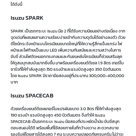
ได้ดังนี้
Isuzu SPARK
SPARK เป็น
รถกระบะ
Isuzu มือ 2
ที่ได้รับความนิยม
อย่างต่อเนื่อง จาก
จุดเด่นที่ผสมผสานความ
เรียบง่าย
เข้ากับความ
ดุดัน
ได้อย่างลงตัว ด้วย
ดีไซน์
กระจังหน้าแบบโครเมียมขนาดใหญ่
ที่ให้ความรู้สึกแข็งแกร่ง ไฟ
หน้าและไฟท้ายเป็นแบบ LED เพิ่มความทันสมัยและความสว่างในการ
ขับขี่ ส่วนไฟตัดหมอกทรงกลมและกันชนหลังโครเมียมก็ช่วยเสริมลุค
ให้ดูสมบุกสมบันมากยิ่งขึ้น
มาพร้อมเครื่องยนต์ดีเซล 1.9 ลิตร เทอร์โบ
ชาร์จที่ให้กำลังสูงสุด 150 แรงม้าและแรงบิดสูงสุด 350 นิวตันเมตร
โดย Isuzu SPARK มีราคามือสองอยู่ที่ประมาณ 300,000-400,000
บาท
Isuzu SPACECAB
ด้วยเครื่องยนต์ดีเซลเทอร์โบแปรผันขนาด 3.0 ลิตร ที่ให้กำลังสูงสุด
190 แรงม้า แรงบิดสูงสุด 450 นิวตันเมตร จึงทำให้ Isuzu
SPACECAB เป็น
รถกระบะ Isuzu มือสอง
ที่ประหยัดน้ำมัน ขับขี่สนุก
ตอบสนองได้ดี พร้อมพื้นที่ใช้สอยภายในที่กว้างขวาง สะดวกสบาย
รองรับผู้โดยสารได้สูงสุด 7 คน ระบบความปลอดภัยครบครัน
ไม่ว่าจะ