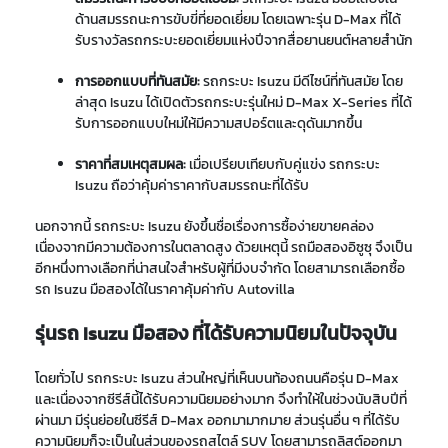
ด้านสมรรถนะการขับขี่ที่ยอดเยี่ยม โดยเฉพาะรุ่น D-Max ที่ได้
รับรางวัลรถกระบะยอดเยี่ยมแห่งปีจากสื่อยานยนต์หลายสำนัก
การออกแบบที่ทันสมัย:
รถกระบะ Isuzu มีดีไซน์ที่ทันสมัย โดย
ล่าสุด Isuzu ได้เปิดตัวรถกระบะรุ่นใหม่ D-Max X-Series ที่ได้
รับการออกแบบใหม่ให้มีความสปอร์ตและดุดันมากขึ้น
ราคาที่สมเหตุสมผล:
เมื่อเปรียบเทียบกับคู่แข่ง รถกระบะ
Isuzu ถือว่าคุ้มค่าราคากับสมรรถนะที่ได้รับ
นอกจากนี้ รถกระบะ Isuzu ยังขึ้นชื่อเรื่องการซื้อง่ายขายคล่อง
เนื่องจากมีความต้องการในตลาดสูง ด้วยเหตุนี้ รถมือสองอิซูซุ จึงเป็น
อีกหนึ่งทางเลือกที่น่าสนใจสำหรับผู้ที่มีงบจำกัด โดยสามารถเลือกซื้อ
รถ Isuzu มือสองได้ในราคาคุ้มค่ากับ Autovilla
รุ่นรถ Isuzu มือสอง ที่ได้รับความนิยมในปัจจุบัน
โดยทั่วไป รถกระบะ Isuzu ส่วนใหญ่ที่เห็นบนท้องถนนคือรุ่น D-Max
และเนื่องจากซีรีส์นี้ได้รับความนิยมอย่างมาก จึงทำให้ในช่วงนับสิบปีที่
ผ่านมา มีรุ่นย่อยในซีรีส์ D-Max ออกมามากมาย ส่วนรุ่นอื่น ๆ ที่ได้รับ
ความนิยมก็จะเป็นในส่วนของรถสไตล์ SUV โดยสามารถลิสต์ออกมา