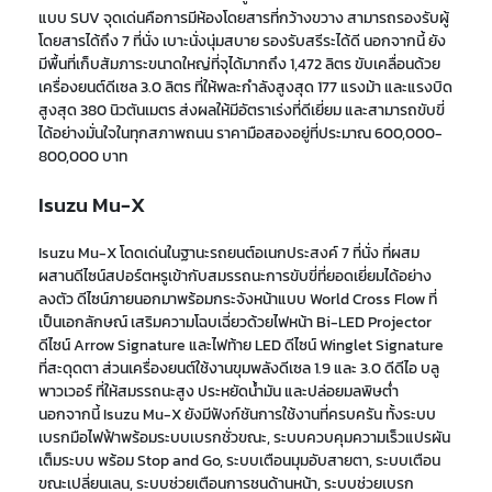
แบบ
SUV จุดเด่นคือการมีห้องโดยสารที่กว้างขวาง สามารถรองรับผู้
โดยสารได้ถึง 7 ที่นั่ง เบาะนั่งนุ่มสบาย รองรับสรีระได้ดี นอกจากนี้ ยัง
มีพื้นที่เก็บสัมภาระขนาดใหญ่
ที่
จุได้มากถึง 1,472 ลิตร ขับเคลื่อนด้วย
เครื่องยนต์ดีเซล 3.0 ลิตร ที่ให้พละกำลังสูงสุด 177 แรงม้า และแรงบิด
สูงสุด 380 นิวตันเมตร ส่งผลให้มีอัตราเร่งที่ดีเยี่ยม และสามารถขับขี่
ได้อย่างมั่นใจในทุกสภาพถนน ราคามือสองอยู่ที่ประมาณ 600,000-
800,000 บาท
Isuzu Mu-X
Isuzu Mu-X
โดดเด่นในฐานะ
รถ
ยนต์
อเนกประสงค์ 7 ที่นั่ง
ที่ผสม
ผสานดีไซน์สปอร์ตหรูเข้ากับสมรรถนะการขับขี่ที่ยอดเยี่ยมได้อย่าง
ลงตัว
ดีไซน์ภายนอก
มาพร้อม
กระจังหน้าแบบ World Cross Flow
ที่
เป็นเอกลักษณ์ เสริมความโฉบเฉี่ยวด้วย
ไฟหน้า Bi-LED Projector
ดีไซน์ Arrow Signature
และไฟท้าย LED ดีไซน์ Winglet Signature
ที่สะดุดตา
ส่วนเครื่องยนต์ใช้งานขุมพลังดีเซล 1.9 และ 3.0 ดีดีไอ บลู
พาวเวอร์ ที่ให้สมรรถนะสูง ประหยัดน้ำมัน และปล่อยมลพิษต่ำ
นอกจากนี้ Isuzu Mu-X ยังมีฟังก์ชันการใช้งานที่ครบครัน
ทั้ง
ระบบ
เบรกมือไฟฟ้าพร้อมระบบเบรกชั่วขณะ
,
ระบบควบคุมความเร็วแปรผัน
เต็มระบบ พร้อม Stop and Go
,
ระบบเตือนมุมอับสายตา
,
ระบบเตือน
ขณะเปลี่ยนเลน
,
ระบบช่วยเตือนการชนด้านหน้า
,
ระบบช่วยเบรก