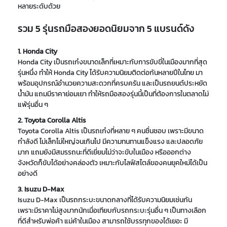
หลายระดับด้วย
รวม 5 รุ่นรถมือสองยอดนิยมจาก 5 แบรนด์ดัง
1. Honda City
Honda City เป็นรถเก๋งขนาดเล็กที่เหมาะกับการขับขี่ในเมืองมากที่สุด
รุ่นหนึ่ง ทำให้ Honda City ได้รับความนิยมติดต่อกันหลายปีในไทย มา
พร้อมอุปกรณ์อำนวยความสะดวกที่ครบครัน และเป็นรถยนต์ประหยัด
น้ำมัน แถมมีราคาย่อมเยา ทำให้รถมือสองรุ่นนี้เป็นที่ต้องการในตลาดไม่
แพ้รุ่นอื่น ๆ
2. Toyota Corolla Altis
Toyota Corolla Altis เป็นรถเก๋งที่หลาย ๆ คนชื่นชอบ เพราะมีขนาด
กำลังดี ไม่เล็กไม่ใหญ่จนเกินไป มีความทนทานแข็งแรง และปลอดภัย
มาก แถมยังมีสมรรถนะที่ดีเยี่ยมไม่ว่าจะขับในเมือง หรือออกต่าง
จังหวัดก็ขับได้อย่างคล่องตัว เหมาะกับไลฟ์สไตล์ของคนยุคใหม่ได้เป็น
อย่างดี
3. Isuzu D-Max
Isuzu D-Max เป็นรถกระบะขนาดกลางที่ได้รับความนิยมเช่นกัน
เพราะมีราคาไม่สูงมากนักเมื่อเทียบกับรถกระบะรุ่นอื่น ๆ เป็นทางเลือก
ที่ดีสำหรับพ่อค้า แม่ค้าในเมือง สามารถใช้บรรทุกของได้เยอะ มี