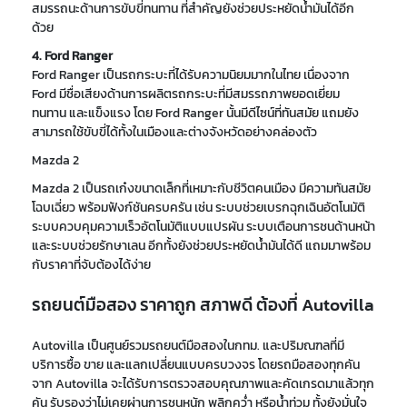
สมรรถนะด้านการขับขี่ทนทาน ที่สำคัญยังช่วยประหยัดน้ำมันได้อีก
ด้วย
4. Ford Ranger
Ford Ranger เป็นรถกระบะที่ได้รับความนิยมมากในไทย เนื่องจาก
Ford มีชื่อเสียงด้านการผลิตรถกระบะที่มีสมรรถภาพยอดเยี่ยม
ทนทาน และแข็งแรง โดย Ford Ranger นั้นมีดีไซน์ที่ทันสมัย แถมยัง
สามารถใช้ขับขี่ได้ทั้งในเมืองและต่างจังหวัดอย่างคล่องตัว
Mazda 2
Mazda 2 เป็นรถเก๋งขนาดเล็กที่เหมาะกับชีวิตคนเมือง มีความทันสมัย
โฉบเฉี่ยว พร้อมฟังก์ชันครบครัน เช่น ระบบช่วยเบรกฉุกเฉินอัตโนมัติ
ระบบควบคุมความเร็วอัตโนมัติแบบแปรผัน ระบบเตือนการชนด้านหน้า
และระบบช่วยรักษาเลน อีกทั้งยังช่วยประหยัดน้ำมันได้ดี แถมมาพร้อม
กับราคาที่จับต้องได้ง่าย
รถยนต์มือสอง ราคาถูก สภาพดี ต้องที่ Autovilla
Autovilla เป็นศูนย์รวมรถยนต์มือสองในกทม. และปริมณฑลที่มี
บริการซื้อ ขาย และแลกเปลี่ยนแบบครบวงจร โดยรถมือสองทุกคัน
จาก Autovilla จะได้รับการตรวจสอบคุณภาพและคัดเกรดมาแล้วทุก
คัน รับรองว่าไม่เคยผ่านการชนหนัก พลิกคว่ำ หรือน้ำท่วม ทั้งยังมั่นใจ