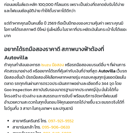
ก่อนเลขไมล์แตะหลัก 100,000 กิโลเมตร เพราะเป็นช่วงที่ตลาดยังรับได้ง่าย
และไฟแนนซ์อนุมัติง่าย ทำให้ตั้งราคาได้ดีกว่า
แต่ถ้าหากคุณเป็นคนซื้อ ปี 2569 ถือเป็นปีทองของความคุ้มค่า เพราะคุณมี
โอกาสได้รถสภาพดี ปีใหม่ รุ่นใหม่ขึ้น ในราคาที่ประหยัดเงินในกระเป๋าไปได้เยอะ
มาก
อยากได้รถมือสองราคาดี สภาพนางฟ้าต้องที่
Autovilla
ถ้าคุณกำลังมองหารถ
Isuzu มือสอง
หรือรถมือสองแบรนด์อื่น ๆ ที่ผ่านการ
คัดสรรมาอย่างดี หรืออยากได้รถที่คุ้มค่ากับเงินที่จ่ายที่สุด
Autovilla
เว็บรถ
มือสองชั้นนำ มีรถมือสองให้เลือกหลากหลายรุ่น ครอบคลุมทุกรุ่นยอดนิยมใน
ตลาด รถทุกคันผ่านการตรวจประเมินสภาพอย่างละเอียดถึง 344 จุด โดย
Goo Inspection สถาบันรับรองมาตรฐานจากประเทศญี่ปุ่น มั่นใจได้ทั้ง
โครงสร้าง ช่วงล่าง และสมรรถนะการขับขี่ พร้อมบริการจัดหาไฟแนนซ์
อำนวยความสะดวกในทุกขั้นตอน ให้คุณออกรถได้ง่ายขึ้น แวะชมรถจริงได้ที่
โชว์รูมทั้ง 3 สาขา ในกรุงเทพฯ และปทุมธานี
สาขาศรีนครินทร์ โทร.
097-921-9552
สาขาร่มเกล้า โทร.
095-906-0633