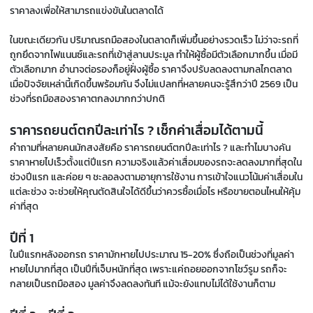
ราคาลงเพื่อให้สามารถแข่งขันในตลาดได้
ในขณะเดียวกัน ปริมาณรถมือสองในตลาดก็เพิ่มขึ้นอย่างรวดเร็ว ไม่ว่าจะรถที่
ถูกยึดจากไฟแนนซ์และรถที่เข้าสู่ลานประมูล ทำให้ผู้ซื้อมีตัวเลือกมากขึ้น เมื่อมี
ตัวเลือกมาก อำนาจต่อรองก็อยู่ฝั่งผู้ซื้อ ราคาจึงปรับลดลงตามกลไกตลาด
เมื่อปัจจัยเหล่านี้เกิดขึ้นพร้อมกัน จึงไม่แปลกที่หลายคนจะรู้สึกว่าปี 2569 เป็น
ช่วงที่รถมือสองราคาตกลงมากกว่าปกติ
ราคารถยนต์ตกปีละเท่าไร ? เช็กค่าเสื่อมได้ตามนี้
คำถามที่หลายคนมักสงสัยคือ ราคารถยนต์ตกปีละเท่าไร ? และทำไมบางคัน
ราคาหายไปเร็วตั้งแต่ปีแรก ความจริงแล้วค่าเสื่อมของรถจะลดลงมากที่สุดใน
ช่วงปีแรก และค่อย ๆ ชะลอลงตามอายุการใช้งาน การเข้าใจแนวโน้มค่าเสื่อมใน
แต่ละช่วง จะช่วยให้คุณตัดสินใจได้ดีขึ้นว่าควรซื้อเมื่อไร หรือขายตอนไหนให้คุ้ม
ค่าที่สุด
ปีที่ 1
ในปีแรกหลังออกรถ ราคามักหายไปประมาณ 15-20% ซึ่งถือเป็นช่วงที่มูลค่า
หายไปมากที่สุด เป็นปีที่เจ็บหนักที่สุด เพราะแค่ถอยออกจากโชว์รูม รถก็จะ
กลายเป็นรถมือสอง มูลค่าจึงลดลงทันที แม้จะยังแทบไม่ได้ใช้งานก็ตาม