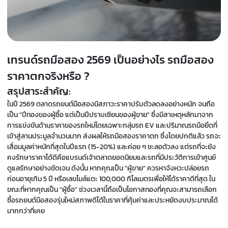
เทรนด์รถมือสอง 2569 เป็นอย่างไร รถมือสอง
ราคาตกจริงหรือ ?
สรุปสาระสำคัญ:
ในปี 2569 ตลาดรถยนต์มือสองมีสภาวะราคาปรับตัวลดลงอย่างหนัก จนถือ
เป็น "ปีทองของผู้ซื้อ แต่เป็นปีปราบเซียนของผู้ขาย" ซึ่งมีสาเหตุหลักมาจาก
การแข่งขันด้านราคาของรถใหม่โดยเฉพาะกลุ่มรถ EV และปริมาณรถมือยึดที่
เข้าสู่ลานประมูลจำนวนมาก ส่งผลให้รถมือสองราคาตก ซึ่งโดยปกติแล้ว รถจะ
เสื่อมมูลค่าหนักที่สุดในปีแรก (15-20%) และค่อย ๆ ชะลอตัวลง แต่รถที่จะยัง
คงรักษาราคาได้ดีคือแบรนด์เจ้าตลาดยอดนิยมและรถที่มีประวัติการเข้าศูนย์
ดูแลรักษาอย่างชัดเจน ดังนั้น หากคุณเป็น "ผู้ขาย" ควรหาจังหวะปล่อยรถ
ก่อนอายุเกิน 5 ปี หรือเลขไมล์แตะ 100,000 กิโลเมตรเพื่อให้ได้ราคาดีที่สุด ใน
ขณะที่หากคุณเป็น "ผู้ซื้อ" ช่วงเวลานี้ถือเป็นโอกาสทองที่คุณจะสามารถเลือก
ซื้อรถยนต์มือสองรุ่นใหม่สภาพดีได้ในราคาที่คุ้มค่าและประหยัดงบประมาณได้
มากกว่าที่เคย