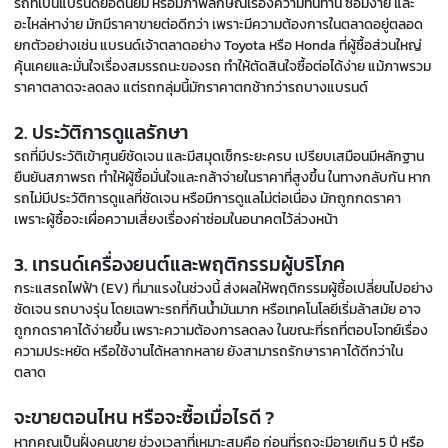
รถที่เป็นแบรนด์ยอดนิยม หรือมีภาพลักษณ์เรื่องความทนทาน ซ่อมง่าย และ
อะไหล่หาง่าย มักมีราคาขายต่อดีกว่า เพราะมีความต้องการในตลาดอยู่ตลอด
ยกตัวอย่างเช่น แบรนด์เจ้าตลาดอย่าง Toyota หรือ Honda ที่ผู้ซื้อส่วนใหญ่
คุ้นเคยและมั่นใจเรื่องสมรรถนะของรถ ทำให้ตัดสินใจซื้อต่อได้ง่าย แม้ภาพรวม
ราคาตลาดจะลดลง แต่รถกลุ่มนี้มักราคาตกช้ากว่ารถบางแบรนด์
2. ประวัติการดูแลรักษา
รถที่มีประวัติเข้าศูนย์ชัดเจน และมีสมุดเช็กระยะครบ เปรียบเสมือนมีหลักฐาน
ยืนยันสภาพรถ ทำให้ผู้ซื้อมั่นใจและกล้าจ่ายในราคาที่สูงขึ้น ในทางกลับกัน หาก
รถไม่มีประวัติการดูแลที่ชัดเจน หรือมีการดูแลไม่ต่อเนื่อง มักถูกกดราคา
เพราะผู้ซื้อจะเผื่อความเสี่ยงเรื่องค่าซ่อมในอนาคตไว้ล่วงหน้า
3. เทรนด์เครื่องยนต์และพฤติกรรมผู้บริโภค
กระแสรถไฟฟ้า (EV) ที่มาแรงในช่วงนี้ ส่งผลให้พฤติกรรมผู้ซื้อเปลี่ยนไปอย่าง
ชัดเจน รถบางรุ่น โดยเฉพาะรถที่กินน้ำมันมาก หรือเทคโนโลยีเริ่มล้าสมัย อาจ
ถูกกดราคาได้ง่ายขึ้น เพราะความต้องการลดลง ในขณะที่รถที่ตอบโจทย์เรื่อง
ความประหยัด หรือใช้งานได้หลากหลาย ยังสามารถรักษาราคาได้ดีกว่าใน
ตลาด
จะขายตอนไหน หรือจะซื้อเมื่อไรดี ?
หากคุณเป็นฝั่งคนขาย ช่วงเวลาที่เหมาะสมคือ ก่อนที่รถจะมีอายุเกิน 5 ปี หรือ