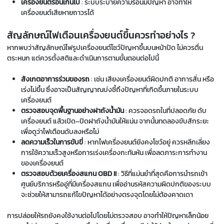
เครื่องยนต์ร้อนเกินไป
: ระบบระบายความร้อนมีปัญหา อาจทำให้
เครื่องยนต์เสียหายถาวรได้
สัญลักษณ์ไฟเตือนเครื่องยนต์ขึ้นควรทำอย่างไร ?
หากพบว่าสัญลักษณ์ไฟรูปเครื่องยนต์โชว์ปัญหาขึ้นบนหน้าปัด ไม่ควรตื่น
ตระหนก แต่ควรตั้งสติและดำเนินการตามขั้นตอนต่อไปนี้
สังเกตอาการร่วมของรถ
: เช่น เสียงเครื่องยนต์ผิดปกติ อาการสั่น หรือ
เร่งไม่ขึ้น ซึ่งอาจเป็นสัญญาณบ่งชี้ถึงปัญหาที่เกิดขึ้นภายในระบบ
เครื่องยนต์
ตรวจสอบจุดพื้นฐานอย่างฝาถังน้ำมัน
: ควรจอดรถในที่ปลอดภัย ดับ
เครื่องยนต์ แล้วเปิด–ปิดฝาถังน้ำมันให้แน่น จากนั้นทดลองขับสักระยะ
เพื่อดูว่าไฟเตือนดับลงหรือไม่
ลดความเร็วในการขับขี่
: หากไฟเครื่องยนต์ยังคงโชว์อยู่ ควรหลีกเลี่ยง
การใช้ความเร็วสูงหรือการเร่งเครื่องกะทันหัน เพื่อลดภาระการทำงาน
ของเครื่องยนต์
ตรวจสอบด้วยเครื่องสแกน OBD II
: วิธีที่แม่นยำที่สุดคือการนำรถเข้า
ศูนย์บริการหรืออู่ที่มีเครื่องสแกน เพื่ออ่านรหัสความผิดปกติของระบบ
จะช่วยให้สามารถแก้ไขปัญหาได้อย่างตรงจุดโดยไม่ต้องคาดเดา
การปล่อยให้รถยังคงใช้งานต่อไปโดยไม่ตรวจสอบ อาจทำให้ปัญหาเล็กน้อย