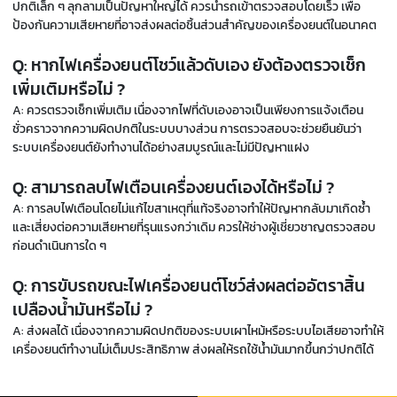
ปกติเล็ก ๆ ลุกลามเป็นปัญหาใหญ่ได้ ควรนำรถเข้าตรวจสอบโดยเร็ว เพื่อ
ป้องกันความเสียหายที่อาจส่งผลต่อชิ้นส่วนสำคัญของเครื่องยนต์ในอนาคต
Q: หากไฟเครื่องยนต์โชว์แล้วดับเอง ยังต้องตรวจเช็ก
เพิ่มเติมหรือไม่ ?
A: ควรตรวจเช็กเพิ่มเติม เนื่องจากไฟที่ดับเองอาจเป็นเพียงการแจ้งเตือน
ชั่วคราวจากความผิดปกติในระบบบางส่วน การตรวจสอบจะช่วยยืนยันว่า
ระบบเครื่องยนต์ยังทำงานได้อย่างสมบูรณ์และไม่มีปัญหาแฝง
Q: สามารถลบไฟเตือนเครื่องยนต์เองได้หรือไม่ ?
A: การลบไฟเตือนโดยไม่แก้ไขสาเหตุที่แท้จริงอาจทำให้ปัญหากลับมาเกิดซ้ำ
และเสี่ยงต่อความเสียหายที่รุนแรงกว่าเดิม ควรให้ช่างผู้เชี่ยวชาญตรวจสอบ
ก่อนดำเนินการใด ๆ
Q: การขับรถขณะไฟเครื่องยนต์โชว์ส่งผลต่ออัตราสิ้น
เปลืองน้ำมันหรือไม่ ?
A: ส่งผลได้ เนื่องจากความผิดปกติของระบบเผาไหม้หรือระบบไอเสียอาจทำให้
เครื่องยนต์ทำงานไม่เต็มประสิทธิภาพ ส่งผลให้รถใช้น้ำมันมากขึ้นกว่าปกติได้