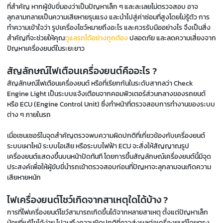
ที่สำคัญ หากผู้ขับขี่มองว่าเป็นปัญหาเล็ก ๆ และละเลยไม่ตรวจสอบ อาจ
ลุกลามกลายเป็นความเสียหายรุนแรง และนำไปสู่ค่าซ่อมที่สูงโดยไม่รู้ตัว การ
ทำความเข้าใจว่า รูปเครื่องโชว์หมายถึงอะไร และควรรับมืออย่างไร จึงเป็นสิ่ง
สำคัญที่จะช่วยให้คุณ
ดูแลรถได้อย่างถูกต้อง
ปลอดภัย และลดความเสี่ยงจาก
ปัญหาเครื่องยนต์ในระยะยาว
สัญลักษณ์ไฟเตือนเครื่องยนต์คืออะไร ?
สัญลักษณ์ไฟเตือนเครื่องยนต์ หรือที่เรียกกันในระดับสากลว่า Check
Engine Light เป็นระบบแจ้งเตือนจากคอมพิวเตอร์ส่วนกลางของรถยนต์
หรือ ECU (Engine Control Unit) ซึ่งทำหน้าที่ตรวจสอบการทำงานของระบบ
ต่าง ๆ ภายในรถ
เมื่อเซนเซอร์ในจุดสำคัญตรวจพบความผิดปกติที่เกี่ยวข้องกับเครื่องยนต์
ระบบเผาไหม้ ระบบไอเสีย หรือระบบไฟฟ้า ECU จะสั่งให้สัญญาณรูป
เครื่องยนต์แสดงขึ้นบนหน้าปัดทันที โดยการขึ้นสัญลักษณ์เครื่องยนต์นี้มีจุด
ประสงค์เพื่อให้ผู้ขับขี่นำรถเข้าตรวจสอบก่อนที่ปัญหาจะลุกลามจนเกิดความ
เสียหายหนัก
ไฟเครื่องยนต์โชว์เกิดจากสาเหตุใดได้บ้าง ?
การที่ไฟเครื่องยนต์โชว์สามารถเกิดขึ้นได้จากหลายสาเหตุ ตั้งแต่ปัญหาเล็ก
น้อยที่แก้ไขได้ง่าย ไปจนถึงความผิดปกติที่อาจส่งผลต่อเครื่องยนต์โดยตรง