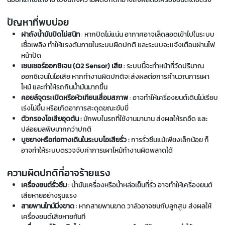
ปัญหาที่พบบ่อย
ฝาถังน้ำมันปิดไม่สนิท
: หากปิดไม่แน่น อากาศอาจเล็ดลอดเข้าไปในระบบ
เชื้อเพลิง ทำให้แรงดันภายในระบบผิดปกติ และระบบจะแจ้งเตือนผ่านไฟ
หน้าปัด
เซนเซอร์ออกซิเจน (O2 Sensor) เสีย
: ระบบนี้จะทำหน้าที่วัดปริมาณ
ออกซิเจนในไอเสีย หากทำงานผิดปกติจะส่งผลต่อการคำนวณการเผา
ไหม้ และทำให้รถกินน้ำมันมากขึ้น
คอยล์จุดระเบิดหรือหัวเทียนเสื่อมสภาพ
: อาจทำให้เครื่องยนต์เดินไม่เรียบ
เร่งไม่ขึ้น หรือเกิดอาการสะดุดขณะขับขี่
ตัวกรองไอเสียอุดตัน :
มักพบในรถที่ใช้งานมานาน ส่งผลให้รถอืด และ
ปล่อยมลพิษมากกว่าปกติ
บูชยางหรือท่อทางเดินในระบบไอเสียรั่ว :
การรั่วซึมแม้เพียงเล็กน้อย ก็
อาจทำให้ระบบตรวจจับค่าการเผาไหม้ทำงานผิดพลาดได้
ความผิดปกติที่อาจร้ายแรง
เครื่องยนต์รั่วซึม
: น้ำมันเครื่องหรือน้ำหล่อเย็นที่รั่ว อาจทำให้เครื่องยนต์
เสียหายอย่างรุนแรง
สายพานไทม์มิ่งขาด
: หากสายพานขาด วาล์วอาจชนกับลูกสูบ ส่งผลให้
เครื่องยนต์เสียหายทันที