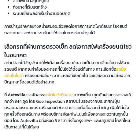
สายไฟที่อาจถูกหนูกัด
ท่อยางที่เริ่มแตกร้าว
ระบบเชื้อเพลิงที่เริ่มทำงานผิดปกติ
การบำรุงรักษาอย่างสม่ำเสมอจะช่วยลดโอกาสการเกิดไฟเตือนเครื่องยนต์
กลางทาง และช่วยประหยัดค่าใช้จ่ายในการซ่อมบำรุงได้
เลือกรถที่ผ่านการตรวจเช็ก ลดโอกาสไฟเครื่องยนต์โชว์
ในอนาคต
อย่าปล่อยให้สัญลักษณ์ไฟเตือนเครื่องยนต์กลายเป็นความเสี่ยงในการใช้งาน
รถยนต์ หากคุณกำลังมองหารถที่มั่นใจได้ตั้งแต่ต้นทาง การเลือกซื้อ
รถมือ
สองโตโยต้า
หรือรถยี่ห้ออื่น ๆ จากแหล่งที่เชื่อถือได้ จะช่วยลดความเสี่ยงจาก
ปัญหาเครื่องยนต์ได้อย่างมาก
ที่
Autovilla
เราคัดสรร
รถโตโยต้ามือสอง
สภาพเยี่ยม ทุกคันผ่านการตรวจเช็
กกว่า 344 จุด โดย Goo Inspection สถาบันรับรองจากประเทศญี่ปุ่น
ครอบคลุมระบบแอร์ เครื่องยนต์ ช่วงล่าง รวมถึงชิ้นส่วนสำคัญ เพื่อให้มั่นใจ
ทุกครั้งที่ออกเดินทาง พร้อมบริการจัดหาไฟแนนซ์เพื่อความสะดวกในทุกขั้น
ตอน โดย Autovilla มีทั้งหมด 3 สาขา ทั้งในกรุงเทพฯ และปทุมธานี ใกล้ที่ไหน
เดินทางไปที่นั่นได้เลย