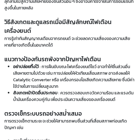
ลุกลามไปสู่ความเสียหายของชิ้นส่วนอื่น ๆ ซึ่งอาจมีค่าใช้จ่ายในการซ่อมแซมที่
สูงขึ้นในภายหลัง
วิธีสังเกตและดูแลรถเมื่อมีสัญลักษณ์ไฟเตือน
เครื่องยนต์
การรู้เท่าทันสัญญาณเตือนจากรถยนต์ จะช่วยลดความเสี่ยงของความเสีย
หายที่อาจเกิดขึ้นในอนาคตได้
แนวทางป้องกันรถพังจากปัญหาไฟเตือน
อย่าปล่อยทิ้งไว้
: การฝืนขับขณะไฟเครื่องยนต์โชว์ อาจทำให้ชิ้นส่วนอื่น
เสียหายตามไปด้วย เช่น การปล่อยให้หัวเทียนเสื่อมสภาพ อาจส่งผลให้
Catalytic Converter หรือ เครื่องกรองไอเสียเกิดความเสียหาย ซึ่งมีค่า
ใช้จ่ายในการเปลี่ยนสูงมาก
สังเกตหน้าปัดอื่นประกอบ
: ควรตรวจสอบเกจวัดความร้อน และแรงดัน
น้ำมันเครื่องควบคู่กัน เพื่อประเมินความเสี่ยงของเครื่องยนต์
ตรวจเช็กระบบรถอย่างสม่ำเสมอ
การตรวจเช็กตามระยะจะช่วยให้สามารถพบชิ้นส่วนที่เสื่อมสภาพก่อนเกิด
ปัญหา เช่น