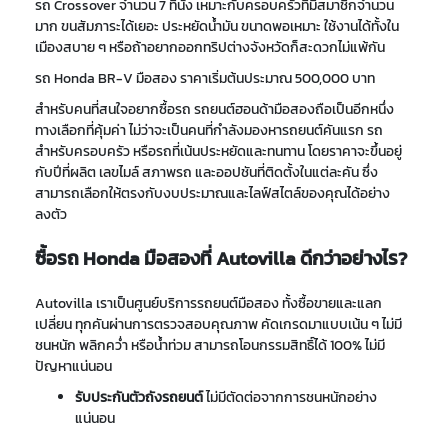
รถ
Crossover จำนวน 7 ที่นั่ง เหมาะกับครอบครัวที่มีสมาชิกจำนวน
มาก ขนสัมภาระได้เยอะ ประหยัดน้ำมัน ขนาด
พอเหมาะ
ใช้งานได้ทั้ง
ใน
เมืองสบาย ๆ หรือถ้าอยากออกทริปต่างจังหวัดก็สะดวกไม่แพ้กัน
รถ Honda BR-V มือสอง ราคาเริ่มต้นประมาณ
500,000 บาท
สำหรับคนที่สนใจอยากซื้อรถ รถยนต์
ฮอนด้ามือสอง
ถือเป็นอีกหนึ่ง
ทางเลือกที่คุ้มค่า ไม่ว่าจะเป็นคนที่กำลังมองหารถยนต์คันแรก รถ
สำหรับครอบครัว หรือรถที่เน้นประหยัดและทนทาน โดยราคาจะขึ้นอยู่
กับปีที่ผลิต เลขไมล์ สภาพรถ และออปชันที่ติดตั้งในแต่ละคัน ซึ่ง
สามารถเลือกให้ตรงกับงบประมาณและไลฟ์สไตล์ของคุณได้อย่าง
ลงตัว
ซื้อรถ Honda มือสองที่ Autovilla ดีกว่าอย่างไร?
Autovilla เราเป็นศูนย์บริการรถยนต์มือสอง ทั้งซื้อขายและแลก
เปลี่ยน ทุกคันผ่านการตรวจสอบคุณภาพ คัดเกรดมาแบบเน้น ๆ ไม่มี
ชนหนัก พลิกคว่ำ หรือน้ำท่วม สามารถโอนกรรมสิทธิ์ได้ 100% ไม่มี
ปัญหาแน่นอน
รับประกันตัวถังรถยนต์
ไม่มีตัดต่อจากการชนหนักอย่าง
แน่นอน