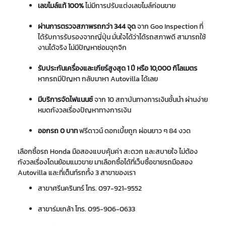
เลขไมล์แท้ 100%
ไม่มีการปรับแต่งเลขไมล์ก่อนขาย
ผ่านการตรวจสภาพรถกว่า 344 จุด
จาก Goo Inspection ที่
ได้รับการรับรองจากญี่ปุ่น มั่นใจได้ว่าได้รถสภาพดี สามารถใช้
งานได้จริง ไม่มีปัญหาซ่อมจุกจิก
รับประกันเครื่องและเกียร์สูงสุด 1 ปี หรือ 10,000 กิโลเมตร
หากรถมีปัญหา กลับมาหา Autovilla ได้เลย
มีบริการจัดไฟแนนซ์
จาก 10 สถาบันทางการเงินชั้นนำ ผ่านง่าย
หมดกังวลเรื่องปัญหาทางการเงิน
ออกรถ 0 บาท
ฟรีดาวน์ ดอกเบี้ยถูก ผ่อนยาว ๆ 84 งวด
เลือกซื้อรถ Honda มือสองแบบคุ้มค่า สะดวก และสบายใจ ไม่ต้อง
กังวลเรื่องโดนย้อมแมวขาย มาเลือกซื้อได้ที่เว็บซื้อขายรถมือสอง
Autovilla และที่เต็นท์รถทั้ง 3 สาขาของเรา
สาขาศรีนครินทร์ โทร.
097-921-9552
สาขาร่มเกล้า โทร.
095-906-0633