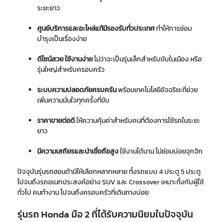
ระยะยาว
ศูนย์บริการและอะไหล่แท้มีรองรับทั่วประเทศ
ทำให้การซ่อม
บำรุงเป็นเรื่องง่าย
ดีไซน์สวย ใช้งานง่าย
ไม่ว่าจะเป็นรุ่นเล็กสำหรับขับในเมือง หรือ
รุ่นใหญ่สำหรับครอบครัว
ระบบความปลอดภัยครบครัน
พร้อมเทคโนโลยีอัจฉริยะที่ช่วย
เพิ่มความมั่นใจทุกครั้งที่ขับ
ราคาขายต่อดี
ให้ความคุ้มค่าสำหรับคนที่ต้องการใช้รถในระยะ
ยาว
มีความเสถียรและน่าเชื่อถือสูง
ใช้งานได้นาน ไม่ซ่อมบ่อยจุกจิก
ปัจจุบันรุ่นรถฮอนด้ามีให้เลือกหลากหลาย ทั้งรถแบบ 4 ประตู 5 ประตู
ไปจนถึงรถอเนกประสงค์อย่าง SUV และ Crossover เหมาะทั้งกับผู้ใช้
ทั่วไป คนทำงาน ไปจนถึงครอบครัวที่เดินทางบ่อย
รุ่นรถ Honda มือ 2 ที่ได้รับความนิยมในปัจจุบัน