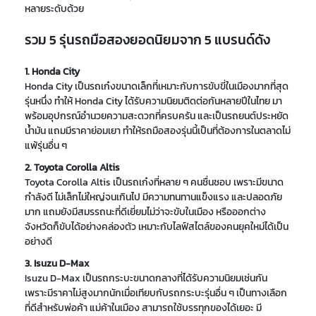
หลายระดับด้วย
รวม 5 รุ่นรถมือสองยอดนิยมจาก 5 แบรนด์ดัง
1. Honda City
Honda City เป็นรถเก๋งขนาดเล็กที่เหมาะกับการขับขี่ในเมืองมากที่สุด
รุ่นหนึ่ง ทำให้ Honda City ได้รับความนิยมติดต่อกันหลายปีในไทย มา
พร้อมอุปกรณ์อำนวยความสะดวกที่ครบครัน และเป็นรถยนต์ประหยัด
น้ำมัน แถมมีราคาย่อมเยา ทำให้รถมือสองรุ่นนี้เป็นที่ต้องการในตลาดไม่
แพ้รุ่นอื่น ๆ
2. Toyota Corolla Altis
Toyota Corolla Altis เป็นรถเก๋งที่หลาย ๆ คนชื่นชอบ เพราะมีขนาด
กำลังดี ไม่เล็กไม่ใหญ่จนเกินไป มีความทนทานแข็งแรง และปลอดภัย
มาก แถมยังมีสมรรถนะที่ดีเยี่ยมไม่ว่าจะขับในเมือง หรือออกต่าง
จังหวัดก็ขับได้อย่างคล่องตัว เหมาะกับไลฟ์สไตล์ของคนยุคใหม่ได้เป็น
อย่างดี
3. Isuzu D-Max
Isuzu D-Max เป็นรถกระบะขนาดกลางที่ได้รับความนิยมเช่นกัน
เพราะมีราคาไม่สูงมากนักเมื่อเทียบกับรถกระบะรุ่นอื่น ๆ เป็นทางเลือก
ที่ดีสำหรับพ่อค้า แม่ค้าในเมือง สามารถใช้บรรทุกของได้เยอะ มี