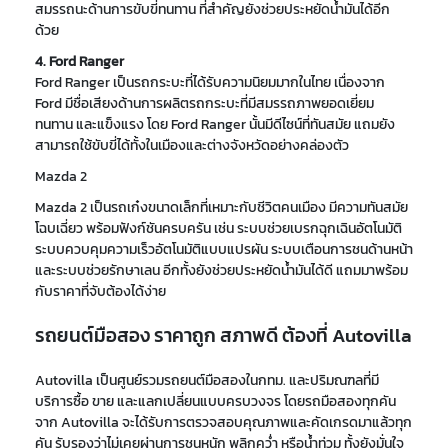
สมรรถนะด้านการขับขี่ทนทาน ที่สำคัญยังช่วยประหยัดน้ำมันได้อีก
ด้วย
4. Ford Ranger
Ford Ranger เป็นรถกระบะที่ได้รับความนิยมมากในไทย เนื่องจาก
Ford มีชื่อเสียงด้านการผลิตรถกระบะที่มีสมรรถภาพยอดเยี่ยม
ทนทาน และแข็งแรง โดย Ford Ranger นั้นมีดีไซน์ที่ทันสมัย แถมยัง
สามารถใช้ขับขี่ได้ทั้งในเมืองและต่างจังหวัดอย่างคล่องตัว
Mazda 2
Mazda 2 เป็นรถเก๋งขนาดเล็กที่เหมาะกับชีวิตคนเมือง มีความทันสมัย
โฉบเฉี่ยว พร้อมฟังก์ชันครบครัน เช่น ระบบช่วยเบรกฉุกเฉินอัตโนมัติ
ระบบควบคุมความเร็วอัตโนมัติแบบแปรผัน ระบบเตือนการชนด้านหน้า
และระบบช่วยรักษาเลน อีกทั้งยังช่วยประหยัดน้ำมันได้ดี แถมมาพร้อม
กับราคาที่จับต้องได้ง่าย
รถยนต์มือสอง ราคาถูก สภาพดี ต้องที่ Autovilla
Autovilla เป็นศูนย์รวมรถยนต์มือสองในกทม. และปริมณฑลที่มี
บริการซื้อ ขาย และแลกเปลี่ยนแบบครบวงจร โดยรถมือสองทุกคัน
จาก Autovilla จะได้รับการตรวจสอบคุณภาพและคัดเกรดมาแล้วทุก
คัน รับรองว่าไม่เคยผ่านการชนหนัก พลิกคว่ำ หรือน้ำท่วม ทั้งยังมั่นใจ